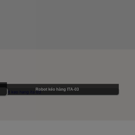
i tác lớn
vậy chúng tôi được nhiều đối tác lớn
ọn.
trong và ngoài nước lựa chọn.
Robot kéo hàng ITA-03