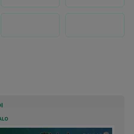
I
ALO