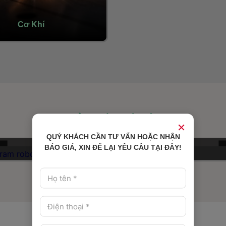
vậy chúng tôi được nhiều đố
trong và ngoài nước lựa ch
Cơ Khí
 1 trong 3 lĩnh vực mũi nhọn
 trọng và quan tâm đầu tư
rong hệ sinh thái của Intech
ới hơn 10 năm kinh nghiệm
iều sản phẩm được xuất
g thị trường nước ngoài
 Âu, Bắc Mỹ, Nhật Bản.
GIẢI PHÁP NỔI BẬT
phẩm cơ khí: - Gia công chi
×
 - Gia công đồ gá - Gia công
QUÝ KHÁCH CẦN TƯ VẤN HOẶC NHẬN
gia công tiện CNC - Gia
BÁO GIÁ, XIN ĐỂ LẠI YÊU CẦU TẠI ĐÂY!
Trạm robot bốc xếp ITR-MD25
y CNC - Gia công cắt