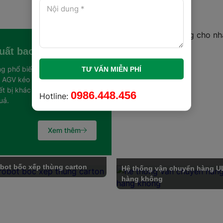
ất bao bì
ng phổ biến trong các nhà
TƯ VẤN MIỄN PHÍ
t AGV kéo hàng có khả năng
 bị khác từ một vị trí này
0986.448.456
Hotline:
uả.
Xem thêm
bot bốc xếp thùng carton
Hệ thống vận chuyển hàng 
hàng không