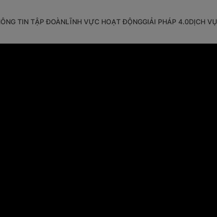
ÔNG TIN TẬP ĐOÀN
LĨNH VỰC HOẠT ĐỘNG
GIẢI PHÁP 4.0
DỊCH VỤ