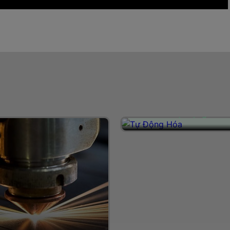
Tự Động Hóa
Intech Group - Đơn vị đi đầ
lĩnh vực tự động hóa, công
và công nghệ tại Việt Nam.
trang thiết bị hiện đại, cùng
ngũ kỹ sư chuyên môn cao,
sản xuất chuyên nghiệp, In
Group mang đến những sả
có chất lượng cao, tiến độ 
hàng nhanh và giá cạnh tr