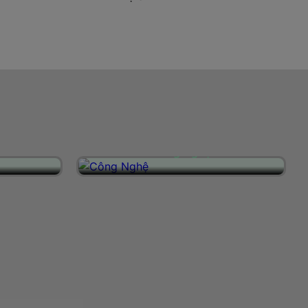
Công Nghệ
u trong
Intech Group - Đơn vị đi đầu trong
 nghiệp
lĩnh vực tự động hóa, công nghiệp
 Với
và công nghệ tại Việt Nam. Với
 với đội
trang thiết bị hiện đại, cùng với đội
 quản lý
ngũ kỹ sư chuyên môn cao, quản lý
tech
sản xuất chuyên nghiệp, Intech
n phẩm
Group mang đến những sản phẩm
giao
có chất lượng cao, tiến độ giao
anh do
hàng nhanh và giá cạnh tranh do