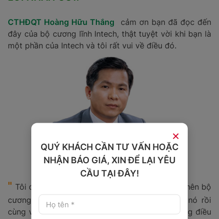
CTHĐQT Hoàng Hữu Thắng
cảm ơn bạn đã đọc đến
đây của bộ cương lĩnh Intech, thật tuyệt vời khi bạn là
một phần của Intech và tôi rất vui về điều đó.
×
QUÝ KHÁCH CẦN TƯ VẤN HOẶC
NHẬN BÁO GIÁ, XIN ĐỂ LẠI YÊU
CẦU TẠI ĐÂY!
"
Tôi đã dùng tâm huyết của mình để xây dựng nên bộ
cương lĩnh này và tôi kỳ vọng bạn thấu hiểu nó rồi
cùng vun đắp nó phát triển và hướng đến những điều