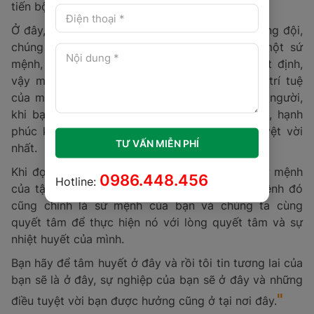
tiến bộ, tốt đẹp và bền vững.
Ở đây, tại ngôi nhà chung Intech chúng ta là đồng đội,
chúng ta là anh em và chúng ta mỗi người một sứ
mệnh, mỗi chúng ta đều có những giá trí nhất định,
vậy mỗi chúng ta hãy phát huy hết năng lực, trí tuệ
của mình để cùng thực hiện sứ mệnh của mỗi người,
khi bạn làm được điều đó bạn sẽ sẽ thấy vui, hạnh
phúc khi thời gian nó trôi đi và đó là điều tuyệt vời
TƯ VẤN MIỄN PHÍ
nhất.
Khi đọc đến đây nghĩa là bạn đã nắm được sứ mệnh
0986.448.456
Hotline:
của tập đoàn Intech, tôi kỳ vọng những sứ mệnh đó
cũng chính là sứ mệnh của bạn và chúng ta cùng
quyết tâm để thực hiện nó với lòng quyết tâm và sự
nhiệt huyết của mình.
Bạn hãy để tâm huyết ở đây và rồi tôi tin tương lai của
bạn sẽ là ở đây, sự nghiệp của bạn sẽ ở đây và những
"
điều tuyệt vời bạn được hưởng cũng ở tại nơi đây.