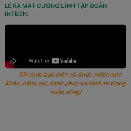
LỄ RA MẮT CƯƠNG LĨNH TẬP ĐOÀN
INTECH:
Tôi chúc bạn luôn có được nhiều sức
khỏe, niềm vui, hạnh phúc và bình an trong
cuộc sống!