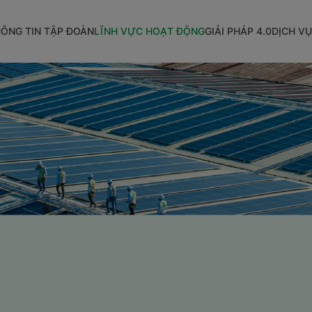
ÔNG TIN TẬP ĐOÀN
LĨNH VỰC HOẠT ĐỘNG
GIẢI PHÁP 4.0
DỊCH VỤ