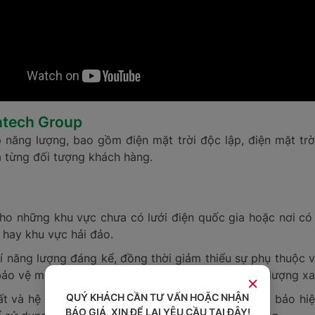
ntech Group
năng lượng, bao gồm điện mặt trời độc lập, điện mặt trời
a từng đối tượng khách hàng.
 cho những khu vực chưa có lưới điện quốc gia hoặc nơi c
 hay khu vực hải đảo.
phí năng lượng đáng kể, đồng thời giảm thiểu sự phụ thuộc 
 bảo vệ môi trường bằng cách sử dụng nguồn năng lượng xa
×
QUÝ KHÁCH CẦN TƯ VẤN HOẶC NHẬN
t và hệ thống lưu trữ năng lượng hiện đại để đảm bảo hiệu
BÁO GIÁ, XIN ĐỂ LẠI YÊU CẦU TẠI ĐÂY!