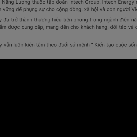
c Năng Lượng thuộc tập đoàn Intech Group. Intech Energy 
 vững để phụng sự cho cộng đồng, xã hội và con người Vi
y đã trở thành thương hiệu tiên phong trong ngành điện nă
ẩm được cung cấp, mang đến cho khách hàng, đối tác và ch
y vẫn luôn kiên tâm theo đuổi sứ mệnh “ Kiến tạo cuộc số