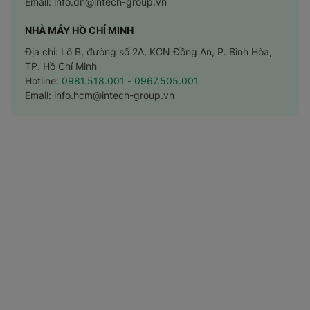
Email:
info.dn@intech-group.vn
NHÀ MÁY HỒ CHÍ MINH
Địa chỉ: Lô B, đường số 2A, KCN Đồng An, P. Bình Hòa,
TP. Hồ Chí Minh
Hotline:
0981.518.001
- 0967.505.001
Email:
info.hcm@intech-group.vn