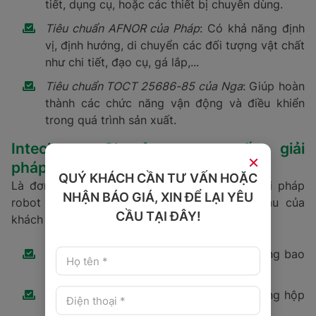
tiết, dụng cụ, hoặc các thiết bị chuyên dùng.
Tiêu chuẩn AFNOR của Pháp
: Có khả năng định
vị, định hướng, di chuyển các đối tượng vật chất
như chi tiết, đạo cụ, gá lắp,...
Tiêu chuẩn TOCT 25686-85 của Nga
: Giúp hoàn
thành các chức năng vận động và điều khiển
trong quá trình sản xuất.
Intech - Chuyên cung cấp giải
×
pháp Robot công nghiệp
QUÝ KHÁCH CẦN TƯ VẤN HOẶC
Là đơn vị chuyên sâu, chúng tôi có nhiều giải pháp
NHẬN BÁO GIÁ, XIN ĐỂ LẠI YÊU
robot công nghiệp phù hợp với từng nhu cầu của
CẦU TẠI ĐÂY!
khách hàng như:
Giải pháp robot bốc xếp hàng hóa là dạng bao
lên Pallet;
Giải pháp robot bốc xếp hàng hóa là dạng hộp
lên Pallet;