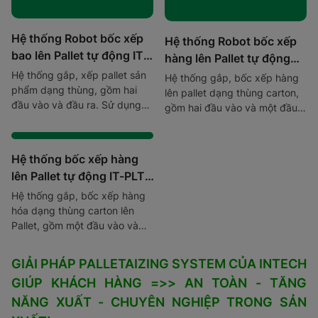
Hệ thống Robot bốc xếp
Hệ thống Robot bốc xếp
bao lên Pallet tự động IT-
hàng lên Pallet tự động
PLT-CR-02
IT-PLT-CR-03
Hệ thống gắp, xếp pallet sản
Hệ thống gắp, bốc xếp hàng
phẩm dạng thùng, gồm hai
lên pallet dạng thùng carton,
đầu vào và đầu ra. Sử dụng
gồm hai đầu vào và một đầu
robot gắp và cụm pallet tự
ra. Sử dụng một robot gắp,
động và máy quấn màng tại
máy cấp pallet tự động và
đầu ra.
máy quấn màng tự động.
Hệ thống bốc xếp hàng
lên Pallet tự động IT-PLT-
CN-01
Hệ thống gắp, bốc xếp hàng
hóa dạng thùng carton lên
Pallet, gồm một đầu vào và
đầu ra. Sử dụng cum transfer
3 trục, cụm cấp pallet và
GIẢI PHÁP PALLETAIZING SYSTEM CỦA INTECH
quấn màng tự động.
GIÚP KHÁCH HÀNG =>> AN TOÀN - TĂNG
NĂNG XUẤT - CHUYÊN NGHIỆP TRONG SẢN