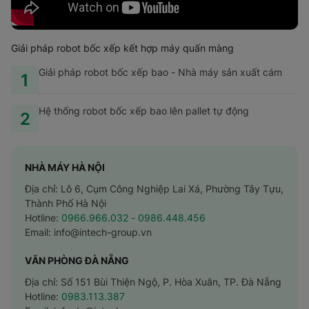
Giải pháp robot bốc xếp kết hợp máy quấn màng
Giải pháp robot bốc xếp bao - Nhà máy sản xuất cám
1
Hệ thống robot bốc xếp bao lên pallet tự động
2
NHÀ MÁY HÀ NỘI
Địa chỉ: Lô 6, Cụm Công Nghiệp Lai Xá, Phường Tây Tựu,
Thành Phố Hà Nội
Hotline:
0966.966.032
- 0986.448.456
Email:
info@intech-group.vn
VĂN PHÒNG ĐÀ NẴNG
Địa chỉ: Số 151 Bùi Thiện Ngộ, P. Hòa Xuân, TP. Đà Nẵng
Hotline:
0983.113.387