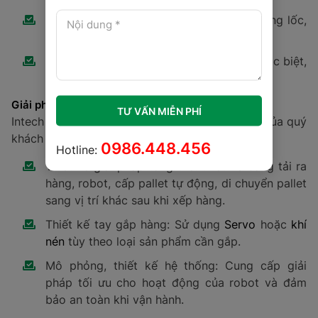
Giải pháp robot bốc xếp hàng hóa là dạng lốc,
dạng két lên Pallet;
Giải pháp robot bốc xếp các hàng hóa đặc biệt,
dị hình, dị dạng,...lên
Pallet
.
Giải pháp
TƯ VẤN MIỄN PHÍ
Intech Group lựa chọn robot tùy theo nhu cầu của quý
khách hàng với các giải pháp như sau:
0986.448.456
Hotline:
Thiết kế giải pháp tổng thể: thiết kế băng tải ra
hàng, robot, cấp pallet tự động, di chuyển pallet
sang vị trí khác sau khi xếp hàng.
Thiết kế tay gắp hàng: Sử dụng
Servo
hoặc
khí
nén
tùy theo loại sản phẩm cần gắp.
Mô phỏng, thiết kế hệ thống: Cung cấp giải
pháp tối ưu cho hoạt động của robot và đảm
bảo an toàn khi vận hành.