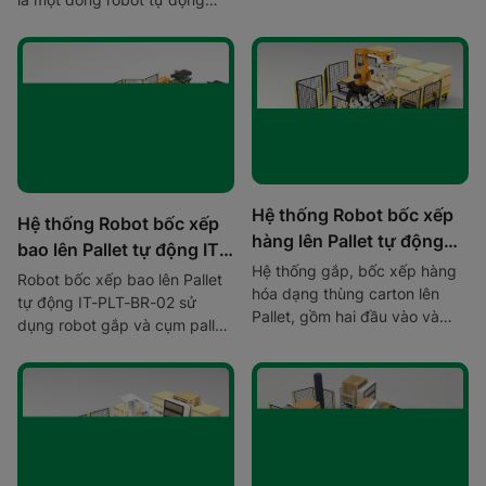
ứng dụng gắp và cụm pallet
hàng hóa dạng để đóng gói,
sắp xếp hàng hóa lên hoặc
gắp khỏi băng chuyền tự
động
Hệ thống Robot bốc xếp
Hệ thống Robot bốc xếp
hàng lên Pallet tự động
bao lên Pallet tự động IT-
IT-PLT-CR-01
Hệ thống gắp, bốc xếp hàng
PLT-BR-02
Robot bốc xếp bao lên Pallet
hóa dạng thùng carton lên
tự động IT-PLT-BR-02 sử
Pallet, gồm hai đầu vào và
dụng robot gắp và cụm pallet
đầu ra. Sử dụng robot gắp và
tự động và máy quấn màng
cụm máy cấp pallet tự động.
tại đầu ra.