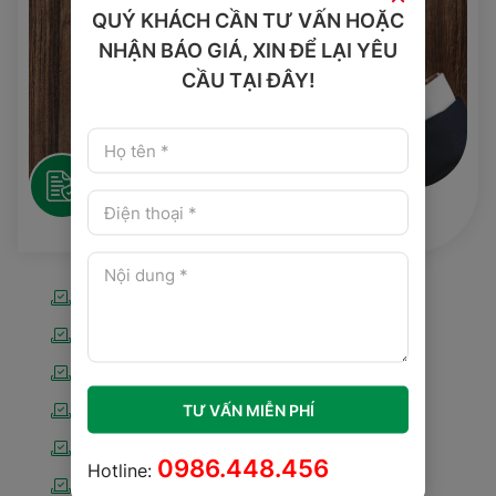
QUÝ KHÁCH CẦN TƯ VẤN HOẶC
NHẬN BÁO GIÁ, XIN ĐỂ LẠI YÊU
CẦU TẠI ĐÂY!
Chính Sách
Chính sách & quy định chung
Chính sách mua hàng
Chính sách vận chuyển
Chính sách bảo hành
TƯ VẤN MIỄN PHÍ
Chính sách bảo mật
0986.448.456
Hotline:
Chính sách đổi trả