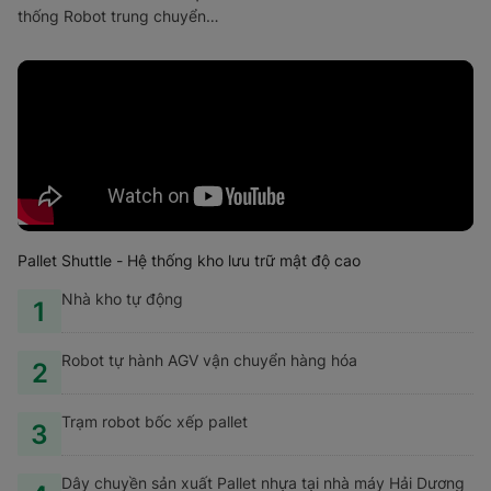
thống Robot trung chuyển
hàng hóa, hoặc hệ thống các
Robot tự động xếp dỡ hàng
trên dãy kệ trên đường ray
giúp tiết kiệm thời gian vận
chuyển hàng hóa và tối ưu
hóa không gian kho hàng
Pallet Shuttle - Hệ thống kho lưu trữ mật độ cao
Nhà kho tự động
1
Robot tự hành AGV vận chuyển hàng hóa
2
Trạm robot bốc xếp pallet
3
Dây chuyền sản xuất Pallet nhựa tại nhà máy Hải Dương