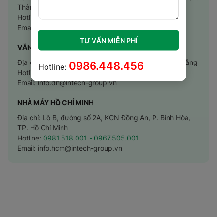
Thành Phố Hà Nội
Hotline:
0966.966.032
- 0986.448.456
Email:
info@intech-group.vn
TƯ VẤN MIỄN PHÍ
VĂN PHÒNG ĐÀ NẴNG
Địa chỉ: Số 151 Bùi Thiện Ngộ, P. Hòa Xuân, TP. Đà Nẵng
0986.448.456
Hotline:
Hotline:
0983.113.387
Email:
info.dn@intech-group.vn
NHÀ MÁY HỒ CHÍ MINH
Địa chỉ: Lô B, đường số 2A, KCN Đồng An, P. Bình Hòa,
TP. Hồ Chí Minh
Hotline:
0981.518.001
- 0967.505.001
Email:
info.hcm@intech-group.vn