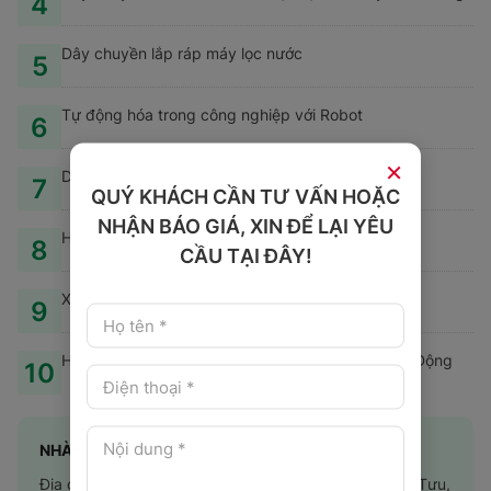
4
Dây chuyền lắp ráp máy lọc nước
5
Tự động hóa trong công nghiệp với Robot
6
×
Dây chuyền lắp ráp tủ điện trung thế
7
QUÝ KHÁCH CẦN TƯ VẤN HOẶC
NHẬN BÁO GIÁ, XIN ĐỂ LẠI YÊU
Hệ thống phân loại Cross Belt - Sorter
8
CẦU TẠI ĐÂY!
Xe tự hành AGV kéo hàng thông minh
9
Hệ Thống Robot Bốc Xếp Hàng hóa lên Pallet Tự Động
10
NHÀ MÁY HÀ NỘI
Địa chỉ: Lô 6, Cụm Công Nghiệp Lai Xá, Phường Tây Tựu,