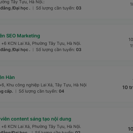
ường Tây Tựu, Hà Nội.:
1
đẳng /Đại học .
Số lượng cần tuyển:
03
|
ên SEO Marketing
10
5 +6 KCN Lai Xá, Phường Tây Tựu, Hà Nội.
1
đẳng /Đại học .
Số lượng cần tuyển:
03
|
ên Hàn
+6, Khu công nghiệp Lai Xá, Tây Tựu, Hà Nội
10 tr
ng cấp.
Số lượng cần tuyển:
04
|
viên content sáng tạo nội dung
5 +6 KCN Lai Xá, Phường Tây Tựu, Hà Nội.
10
đẳng/Đại học .
Số lượng cần tuyển:
02
|