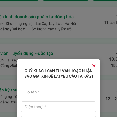
ên kinh doanh sản phẩm tự động hóa
Thỏa 
+6, Khu công nghiệp Lai Xá, Tây Tựu, Hà Nội
đẳng /Đại học .
Số lượng cần tuyển:
05
|
viên Tuyển dụng - Đào tạo
10.
KCN Lai Xá, Phường Tây Tựu, Hà Nội
×
15
 đẳng /Đại học
Số lượng cần tuyển:
01
|
QUÝ KHÁCH CẦN TƯ VẤN HOẶC NHẬN
BÁO GIÁ, XIN ĐỂ LẠI YÊU CẦU TẠI ĐÂY!
n kỹ thuật lắp ráp cơ điện
công nghiệp Lai Xá, Phường Tây Tựu, Hà Nội
12 – 
 đẳng, trung cấp.
Số lượng:
03
|