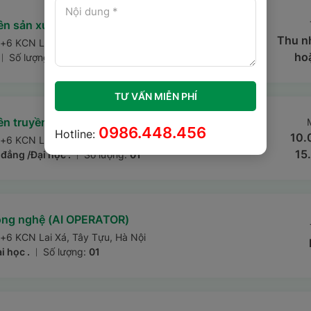
n sản xuất thời vụ
Thu n
 +6 KCN Lai Xá, Tây Tựu, Hà Nội
ho
Số lượng:
10
|
TƯ VẤN MIỄN PHÍ
n truyền thông nội bộ & Đào tạo
0986.448.456
Hotline:
10.
 +6 KCN Lai Xá, Tây Tựu, Hà Nội
15
đẳng /Đại học .
Số lượng:
01
|
công nghệ (AI OPERATOR)
 +6 KCN Lai Xá, Tây Tựu, Hà Nội
i học .
Số lượng:
01
|