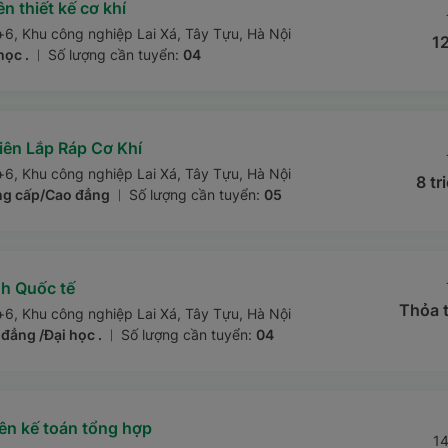
n thiết kế cơ khí
+6, Khu công nghiệp Lai Xá, Tây Tựu, Hà Nội
12
học .
Số lượng cần tuyển:
04
|
ên Lắp Ráp Cơ Khí
+6, Khu công nghiệp Lai Xá, Tây Tựu, Hà Nội
8 tr
ng cấp/Cao đẳng
Số lượng cần tuyển:
05
|
nh Quốc tế
Thỏa 
+6, Khu công nghiệp Lai Xá, Tây Tựu, Hà Nội
đẳng /Đại học .
Số lượng cần tuyển:
04
|
ên kế toán tổng hợp
14