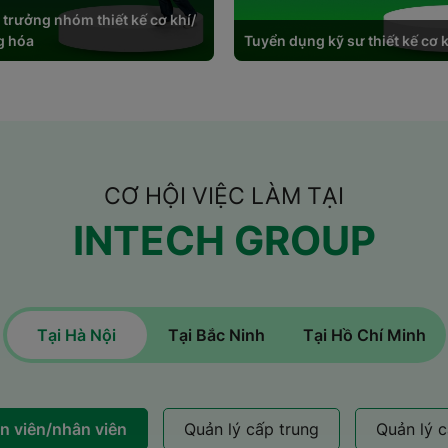
trưởng nhóm thiết kế cơ khí/
g hóa
Tuyển dụng kỹ sư thiết kế cơ 
g sự biến những điều
ời đồng hành để cùng đi
CƠ HỘI VIỆC LÀM TẠI
INTECH GROUP
Tại Hà Nội
Tại Bắc Ninh
Tại Hồ Chí Minh
n viên/nhân viên
Quản lý cấp trung
Quản lý 