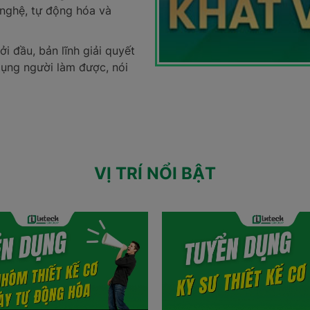
g nghệ, tự động hóa và
ởi đầu, bản lĩnh giải quyết
 dụng người làm được, nói
làm việc, đó là một hệ sinh
 phát triển tài năng. Với mô
ại, mỗi cộng sự đều có cơ
VỊ TRÍ NỔI BẬT
ứa một sự nghiệp rực rỡ.
uy.
ng những dự án vươn tầm