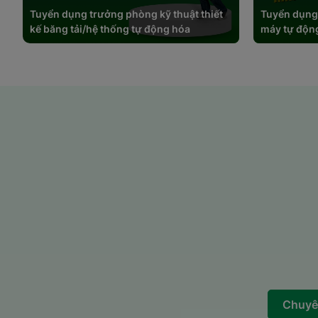
Tuyển dụng trưởng phòng kỹ thuật thiết
Tuyển dụng 
Hãy về đội của chúng tôi!
kế băng tải/hệ thống tự động hóa
máy tự độn
Hãy cùng Chủ tịch Hoàng Hữu Thắng và hàng ngàn cộn
“không thể” thành “có thể”.
"Intech không chỉ tuyển nhân viên, chúng tôi tìm ngư
đến tương lai."
Chuyê