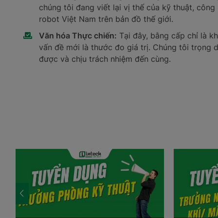
chúng tôi đang viết lại vị thế của kỹ thuật, côn
robot Việt Nam trên bản đồ thế giới.
Văn hóa Thực chiến:
Tại đây, bằng cấp chỉ là kh
vấn đề mới là thước đo giá trị. Chúng tôi trọng
được và chịu trách nhiệm đến cùng.
Lộ trình cùng phát triển:
Intech không chỉ là nơi 
thái để bạn khai phá giới hạn, kiến tạo giá trị và
hình quản trị tiên tiến và tư duy quản trị hiện đ
hội trở thành người chủ thực thụ của tập đoàn.
Chúng tôi không hứa một hành trình nhàn hạ, nhưng h
Nếu bạn là người:
Trách nhiệm và trung thực tới tận cùng
trong tư d
Kiên trì
đến cùng trước mọi thách thức.
Khát khao
phụng sự và để lại dấu ấn cá nhân tro
quốc tế.