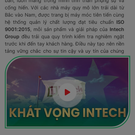
bản, luôn mang trong mình tinh thần phụng sự và
cống hiến. Với các nhà máy quy mô lớn trải dài từ
Bắc vào Nam, được trang bị máy móc tiên tiến cùng
hệ thống quản lý chất lượng đạt tiêu chuẩn
ISO
9001:2015
, mỗi sản phẩm và giải pháp của
Intech
Group
đều trải qua quy trình kiểm tra nghiêm ngặt
trước khi đến tay khách hàng. Điều này tạo nên nền
tảng vững chắc cho sự tin cậy và uy tín của chúng
tôi.
Bên cạnh đó, trung tâm nghiên cứu và phát triển
(R&D) được đầu tư bài bản về nguồn lực tài chính
lẫn tâm huyết, giúp tạo ra những sản phẩm công
nghệ cao, đáp ứng các yêu cầu khắt khe trước khi
đưa vào sản xuất hàng loạt. Đây chính là yếu tố
quan trọng khẳng định vị thế của chúng tôi trên thị
trường trong nước và quốc tế.
Sự tin tưởng và đồng hành của
Quý Khách hàng,
Quý đối tác
trong những năm qua là nguồn động