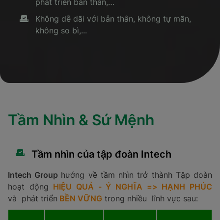
phát triển bản thân,…
Không dễ dãi với bản thân, không tự mãn,
không so bì,...
Tầm Nhìn & Sứ Mệnh
Tầm nhìn của tập đoàn Intech
Intech Group
hướng về tầm nhìn trở thành Tập đoàn
hoạt động
HIỆU QUẢ - Ý NGHĨA => HẠNH PHÚC
và phát triển
BỀN VỮNG
trong nhiều lĩnh vực sau: