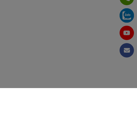
CÔNG TY CỔ PHẦN TẬP ĐOÀN KỸ THUẬT VÀ CÔNG
NGHIỆP VIỆT NAM
MST: 0105655405 do Sở Kế Hoạch Đầu Tư TP.Hà Nội cấp