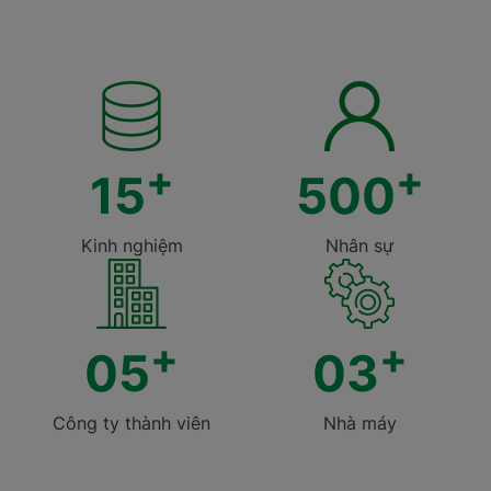
lực to lớn để Intech Group không ngừng hoàn thiện,
không ngừng dấn thân, mang đến những sản phẩm,
giải pháp và dịch vụ ngày càng chất lượng.
Chúng tôi kỳ vọng sẽ tiếp tục nhận được sự đồng
hành và tin tưởng từ quý vị trên chặng đường phía
trước, cùng nhau kiến tạo những giá trị bền vững,
+
+
xây dựng những điều tốt đẹp và phát triển thịnh
15
500
vượng lâu dài.
Kinh nghiệm
Nhân sự
+
+
05
03
Công ty thành viên
Nhà máy