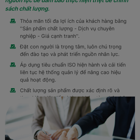
nguồn lực để đảm bảo thực hiện triệt để chính
sách chất lượng.
Thỏa mãn tối đa lợi ích của khách hàng bằng
''Sản phẩm chất lượng - Dịch vụ chuyên
nghiệp - Giá cạnh tranh''.
Đặt con người là trọng tâm, luôn chú trọng
đến đào tạo và phát triển nguồn nhân lực.
Áp dụng tiêu chuẩn ISO hiện hành và cải tiến
liên tục hệ thống quản lý để nâng cao hiệu
quả hoạt động.
Chất lượng sản phẩm được xác định rõ và
thực hiện triệt để tại từng khâu, từng bộ phận
và từng nhân viên.
Chỉ những sản phẩm đảm bảo chất lượng mới
đến tay khách hàng nhằm xây dựng niềm tin
chất lượng và thương hiệu Intech vững mạnh.