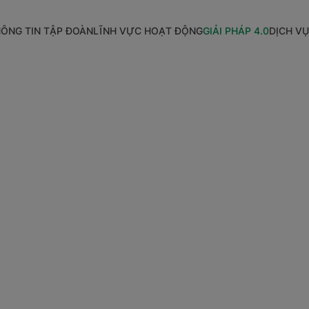
ÔNG TIN TẬP ĐOÀN
LĨNH VỰC HOẠT ĐỘNG
GIẢI PHÁP 4.0
DỊCH VỤ