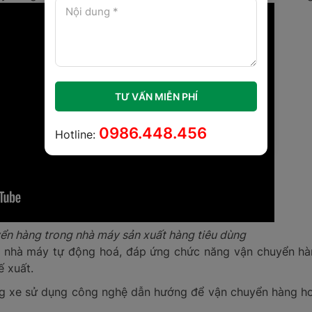
TƯ VẤN MIỄN PHÍ
0986.448.456
Hotline:
n hàng trong nhà máy sản xuất hàng tiêu dùng
o nhà máy tự động hoá, đáp ứng chức năng vận chuyển hà
ế xuất.
ng xe sử dụng công nghệ dẫn hướng để vận chuyển hàng h