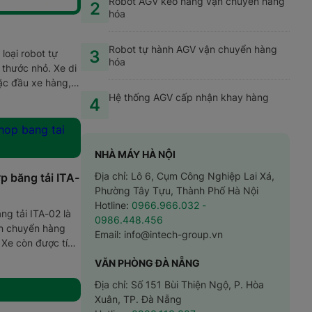
Robot AGV kéo hàng vận chuyển hàng
2
hóa
Robot tự hành AGV vận chuyển hàng
3
loại robot tự
hóa
thước nhỏ. Xe di
ặc đầu xe hàng,
ặc 2 chốt trên
Hệ thống AGV cấp nhận khay hàng
4
NHÀ MÁY HÀ NỘI
Địa chỉ: Lô 6, Cụm Công Nghiệp Lai Xá,
p băng tải ITA-
Phường Tây Tựu, Thành Phố Hà Nội
Hotline:
0966.966.032
-
ng tải ITA-02 là
0986.448.456
ận chuyển hàng
Email:
info@intech-group.vn
 Xe còn được tích
 con lăn trên
VĂN PHÒNG ĐÀ NẴNG
unload hàng.
Địa chỉ: Số 151 Bùi Thiện Ngộ, P. Hòa
Xuân, TP. Đà Nẵng