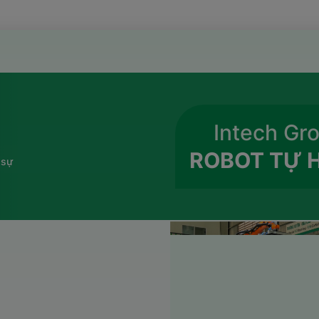
Intech Gr
ROBOT TỰ 
 sự
ot Bốc Xếp