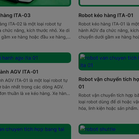
 hàng ITA-03
Robot kéo hàng ITA-01
ng ITA-02 là một loại robot tự
Robot kéo hàng ITA-01 là một 
 chức năng, kích thước nhỏ. Xe di
hành AGV đa chức năng, kích 
 gầm xe hàng hoặc đầu xe hàng,
chuyển dưới gầm xe hàng ho
xe hàng bằng 1 hoặc 2 chốt trên
kết nối với xe hàng bằng 1 ho
thân xe.
hành AGV ITA-01
Robot vận chuyển tích hợ
h AGV ITA-01 là một loại robot tự
01
 bản nhất trong các dòng AGV.
ơn thuần là xe kéo hàng. Xe hàng
Robot vận chuyển tích hợp bă
i với AGV thông qua một chốt cố
loại robot dùng để di hoặc v
.
hóa, linh kiện hoặc sản phẩm.
hợp băng tải belt hay băng tải
lưng, có thể tự động load và 