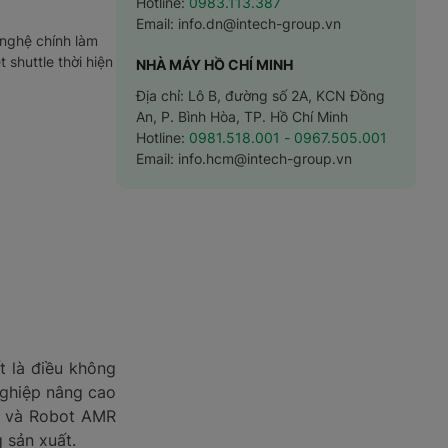
Hotline:
0983.113.387
Email:
info.dn@intech-group.vn
g nghệ chính làm
t shuttle thời hiện
NHÀ MÁY HỒ CHÍ MINH
Địa chỉ: Lô B, đường số 2A, KCN Đồng
An, P. Bình Hòa, TP. Hồ Chí Minh
Hotline:
0981.518.001
- 0967.505.001
Email:
info.hcm@intech-group.vn
 là điều không
 nghiệp nâng cao
e) và Robot AMR
 sản xuất.