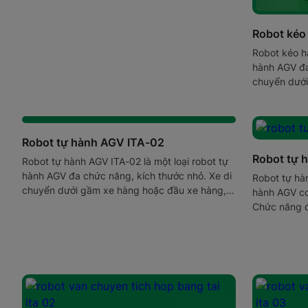
Robot kéo
Robot kéo hà
hành AGV đa
chuyển dưới
kết nối với 
thân xe.
Robot tự hành AGV ITA-02
Robot tự 
Robot tự hành AGV ITA-02 là một loại robot tự
hành AGV đa chức năng, kích thước nhỏ. Xe di
Robot tự hàn
chuyển dưới gầm xe hàng hoặc đầu xe hàng,
hành AGV cơ
kết nối với xe hàng bằng 1 hoặc 2 chốt trên
Chức năng đ
thân xe.
được kết nố
định trên xe