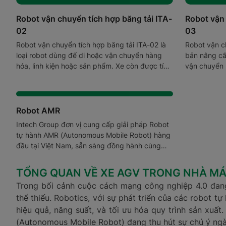
Robot vận chuyển tích hợp băng tải ITA-
Robot vận 
02
03
Robot vận chuyển tích hợp băng tải ITA-02 là
Robot vận ch
loại robot dùng để di hoặc vận chuyển hàng
bản nâng cấ
hóa, linh kiện hoặc sản phẩm. Xe còn được tích
vận chuyển 
hợp băng tải con lăn trên lưng, có thể tự động
load và unload hàng.
Robot AMR
Intech Group đơn vị cung cấp giải pháp Robot
tự hành AMR (Autonomous Mobile Robot) hàng
đầu tại Việt Nam, sẵn sàng đồng hành cùng
doanh nghiệp trong hành trình chuyển đổi sang
sản xuất và logistics thông minh.
TỔNG QUAN VỀ XE AGV TRONG NHÀ MÁY
Trong bối cảnh cuộc cách mạng công nghiệp 4.0 đang
thể thiếu. Robotics, với sự phát triển của các robot 
hiệu quả, năng suất, và tối ưu hóa quy trình sản xu
(Autonomous Mobile Robot) đang thu hút sự chú ý ngày