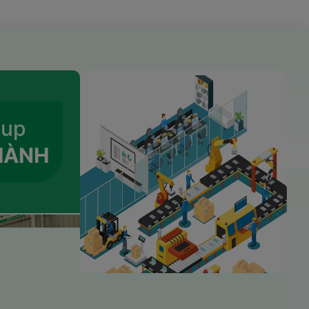
oup
HÀNH