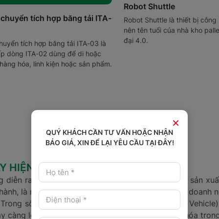
Robot Shuttle
chuyển tích hợp băng tải ITA-
Robot Shuttle là thiết bị côn
nên tên tuổi của nhà kho palle
đại 4.0.
uyển tích hợp băng tải ITA-03 là
p dòng ITA-02 dùng để di hoặc
hàng hóa, linh kiện hoặc sản phẩm.
×
QUÝ KHÁCH CẦN TƯ VẤN HOẶC NHẬN
BÁO GIÁ, XIN ĐỂ LẠI YÊU CẦU TẠI ĐÂY!
 HIỆN ĐẠI.
 diễn ra mạnh mẽ, việc ứng dụng công nghệ vào sản xuất
tự hành, là một trong những giải pháp then chốt giúp doanh
ất. Trong số đó, xe tự hành AGV (Automated Guided Vehicl
 càng lớn và được xem là tương lai của tự động hóa trong