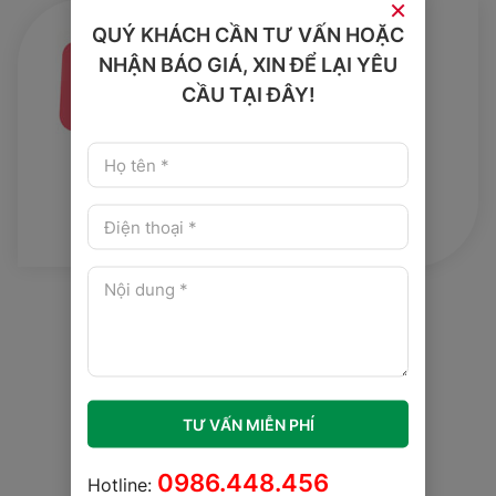
×
QUÝ KHÁCH CẦN TƯ VẤN HOẶC
NHẬN BÁO GIÁ, XIN ĐỂ LẠI YÊU
CẦU TẠI ĐÂY!
Giải Đáp Thắc Mắc
TƯ VẤN MIỄN PHÍ
0986.448.456
Hotline: