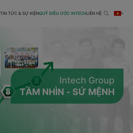
TIN TỨC & SỰ KIỆN
QUỸ ĐIỀU ƯỚC INTECH
LIÊN HỆ
Intech Group
TẦM NHÌN - SỨ MỆNH