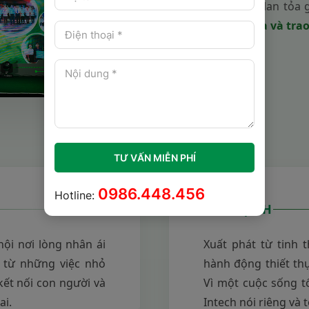
bá, chúng tôi vẫn âm thầm lan tỏa 
bất hạnh để
giúp đỡ, sẻ chia và tra
TƯ VẤN MIỄN PHÍ
0986.448.456
Hotline:
SỨ MỆNH
ội nơi lòng nhân ái
Xuất phát từ tinh
, từ những việc nhỏ
hành động thiết th
 kết nối con người và
Vì một cuộc sống t
ai.
Intech nói riêng và 