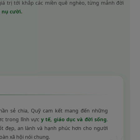
giá trị tới khắp các miền quê nghèo, từng mảnh đời
o nụ cười.
 thần sẻ chia, Quỹ cam kết mang đến những
ực trong lĩnh vực
y tế, giáo dục và đời sống
.
ốt đẹp, an lành và hạnh phúc hơn cho người
toàn xã hội nói chung.