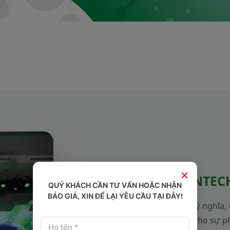
×
QUỸ ĐIỀU ƯỚC INTEC
QUÝ KHÁCH CẦN TƯ VẤN HOẶC NHẬN
BÁO GIÁ, XIN ĐỂ LẠI YÊU CẦU TẠI ĐÂY!
Là hành trình nhân văn đầy ý nghĩa
trong công cuộc đóng góp cho sự p