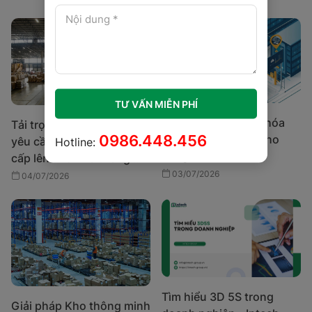
TƯ VẤN MIỄN PHÍ
AI giúp Cách mạng hóa
Tải trọng nền kho hàng:
0986.448.456
lĩnh vực điều phối kho
yêu cầu kỹ thuật khi nâng
Hotline:
hàng
cấp lên nhà kho thông
minh
03/07/2026
04/07/2026
Tìm hiểu 3D 5S trong
Giải pháp Kho thông minh