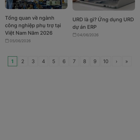
Tổng quan về ngành
URD là gì? Ứng dụng URD
công nghiệp phụ trợ tại
dự án ERP
Việt Nam Năm 2026
04/06/2026
05/06/2026
1
2
3
4
5
6
7
8
9
10
›
»