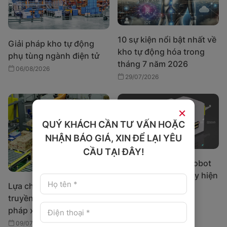
10 sự kiện nổi bật nhất về
Giải pháp kho tự động
kho tự động hóa trong
phụ tùng ngành điện tử
tháng 7 năm 2026
06/08/2026
29/07/2026
×
QUÝ KHÁCH CẦN TƯ VẤN HOẶC
NHẬN BÁO GIÁ, XIN ĐỂ LẠI YÊU
CẦU TẠI ĐÂY!
Các thiết bị AGV - Robot
tự hành cho nhà máy hiện
Lựa chọn xếp pallet
đại
truyền thống và phương
07/07/2026
pháp xếp pallet bằng
robot
09/07/2026