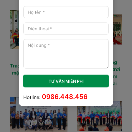
Trao tặng công
Trao tặng công trình điện
trình điện mặt trời
mặt trời tại điểm trường
thắp sáng điểm
Suối Tung
TƯ VẤN MIỄN PHÍ
trường Lào Cai
0986.448.456
Hotline: