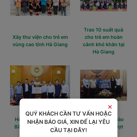
Trao 10 suất quà
Xây thư viện
cho trẻ em
cho trẻ em hoàn
vùng cao tỉnh Hà Giang
cảnh khó khăn tại
Hà Giang
×
QUÝ KHÁCH CẦN TƯ VẤN HOẶC
Hỗ trợ đồng bào Miền
Ủng hộ đồng bào
NHẬN BÁO GIÁ, XIN ĐỂ LẠI YÊU
Bắc vượt qua lũ lụt do
Miền Trung vượt
CẦU TẠI ĐÂY!
bão JAGI
qua lũ lụt