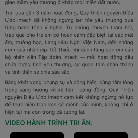
gieo mầm yêu thương ở khắp mọi miền đất nước.
Trải qua gần 3 năm hoạt động, Quỹ thiện nguyện Điều
Ước Intech đã không ngừng lan tỏa yêu thương qua
từng hành trình ý nghĩa. Từ những chuyến thăm hỏi,
trao quà cho trẻ em có hoàn cảnh đặc biệt tại các mái
ấm, trường học, Làng Hữu Nghị Việt Nam, đến những
món quà nhân dịp Tết Thiếu nhi dành tặng con em cán
bộ nhân viên Tập đoàn Intech — mỗi hoạt động đều
chứa đựng tình yêu thương, sự quan tâm chân thành
và tinh thần sẻ chia sâu sắc.
Bằng khát vọng phụng sự và cống hiến, cùng tấm lòng
trong sáng hướng về xã hội - cộng đồng, Quỹ Thiện
nguyện Điều Ước Intech cam kết không ngừng nỗ lực
để thực hiện trọn vẹn sứ mệnh của mình, không chỉ ở
hiện tại mà còn trong cả tương lai.
VIDEO HÀNH TRÌNH TRI ÂN: