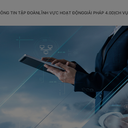
ÔNG TIN TẬP ĐOÀN
LĨNH VỰC HOẠT ĐỘNG
GIẢI PHÁP 4.0
DỊCH VỤ