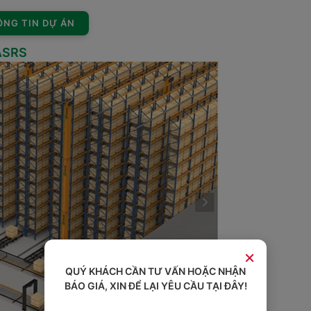
NG TIN DỰ ÁN
 ASRS
×
QUÝ KHÁCH CẦN TƯ VẤN HOẶC NHẬN
BÁO GIÁ, XIN ĐỂ LẠI YÊU CẦU TẠI ĐÂY!