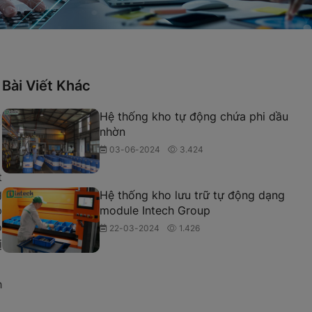
Bài Viết Khác
Hệ thống kho tự động chứa phi dầu
nhờn
03-06-2024
3.424
t
g
Hệ thống kho lưu trữ tự động dạng
p
module Intech Group
o
22-03-2024
1.426
ị
h