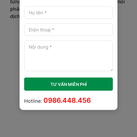
từng sản
chi phí cho
mình tốt hơn mỗi
phẩm và
khách
ngày.
dịch vụ.
hàng.
TƯ VẤN MIỄN PHÍ
0986.448.456
Hotline: