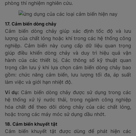
thường được ứng dụng trong các hệ thống điều hòa
không khí, kho lạnh, và trong ngành nông nghiệp để
giám sát điều kiện môi trường cho cây trồng.
Ví dụ:
Cảm biến độ ẩm được sử dụng trong các kho
lưu trữ nông sản để giữ độ ẩm ở mức phù hợp, tránh
sự phát triển của nấm mốc và vi khuẩn.
15. Cảm biến khí và hóa chất
Cảm biến khí và hóa chất đóng vai trò quan trọng
trong việc đảm bảo an toàn trong các môi trường
công nghiệp, gia đình hoặc khu vực có hóa chất. Các
thiết bị này có khả năng phát hiện khí độc hại như khí
gas, khí dễ cháy, hoặc hóa chất độc hại, và gửi tín hiệu
cảnh báo khi phát hiện sự rò rỉ. Điều này giúp bảo vệ
người sử dụng và ngăn ngừa các sự cố nguy hiểm.
Ví dụ:
Cảm biến khí được sử dụng trong các nhà máy
hóa chất để phát hiện khí rò rỉ, trong khi cảm biến khí
gas có thể được lắp đặt trong các hộ gia đình hoặc
nhà hàng để cảnh báo khi có sự rò rỉ gas.