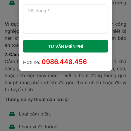
Nhiệt độ hoạt động (tối thiểu và tối đa).
Đường kính và chiều dài cảm biến.
Ví dụ:
Trong ngành sản xuất ô tô, cảm biến tiệm cận
được dùng để kiểm tra vị trí lắp ráp của các chi tiết
nhỏ mà không cần chạm trực tiếp, giúp tăng độ chính
TƯ VẤN MIỄN PHÍ
xác và bảo vệ bề mặt vật liệu.
0986.448.456
Hotline: