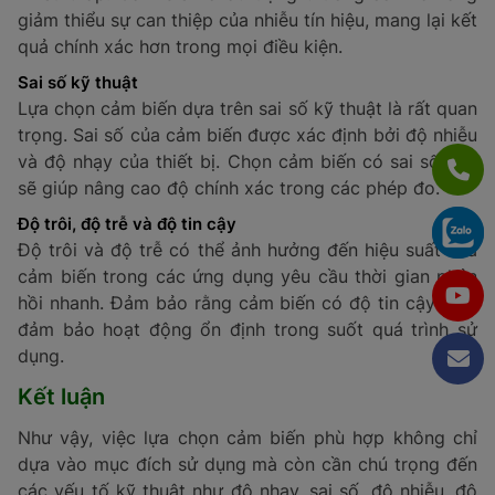
22. Cảm biến không tiếp xúc
Cảm biến không tiếp xúc hoạt động mà không cần sự
tiếp xúc vật lý với đối tượng cần đo. Các cảm biến
này có thể sử dụng sóng siêu âm, hồng ngoại hoặc tia
laser để phát hiện và đo lường các yếu tố như tốc độ,
rung, độ ồn, hoặc biến dạng.
Ví dụ:
Cảm biến không tiếp xúc được sử dụng trong
các ứng dụng như giám sát tốc độ xe trên đường, đo
độ rung trong các thiết bị công nghiệp hoặc đo độ ồn
trong các khu vực công cộng.
Những điều cần lưu ý khi chọn mua cảm
biến
Khi chọn mua cảm biến, ngoài việc hiểu rõ ứng dụng
của từng loại, người dùng cần cân nhắc một số yếu tố
quan trọng để đảm bảo sự lựa chọn phù hợp với mục
đích sử dụng. Dưới đây là các tiêu chí cần lưu ý khi
chọn mua cảm biến: