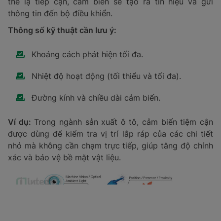
Giá trị đo tối đa.
Hệ số gia tốc.
Số trục đo (1, 2 hoặc 3 trục).
Ví dụ:
Trong ngành xây dựng, cảm biến gia tốc được
dùng để đo độ rung của cầu đường, từ đó phát hiện
các nguy cơ hư hỏng kết cấu.
4. Cảm biến bức xạ
Cảm biến bức xạ có khả năng phát hiện và đo lường
mật độ các hạt bức xạ như Alpha, Beta, Gamma. Dữ
liệu này được chuyển đến máy đo bức xạ để phân tích
và đưa ra cảnh báo khi cần thiết.
Thông số kỹ thuật cần lưu ý:
Năng lượng bức xạ tối thiểu và tối đa mà cảm
biến có thể phát hiện.