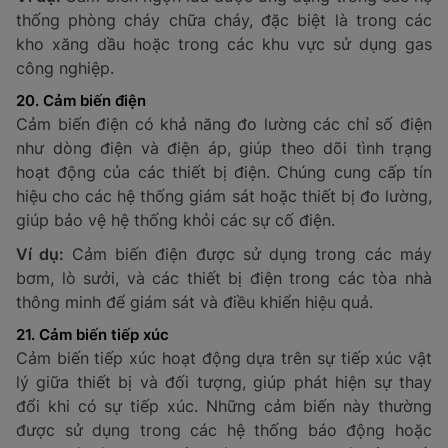
nghiệp. Cảm biến này cung cấp dữ liệu quan trọng
giúp điều khiển dòng chảy và duy trì hiệu quả vận
hành của các thiết bị. Các thông số kỹ thuật quan
trọng cần lưu ý khi lựa chọn cảm biến dòng chảy bao
gồm: chức năng cảm biến, lưu lượng tối đa, áp suất
làm việc và giới hạn nhiệt độ.
Ví dụ:
Cảm biến dòng chảy được sử dụng trong các
hệ thống xử lý nước thải, trong ngành công nghiệp
hóa chất để theo dõi dòng chảy của các chất lỏng,
hoặc trong các máy móc sử dụng dầu nhớt.
18. Cảm biến khuyết tật
Cảm biến khuyết tật được dùng để phát hiện các
khuyết tật trên bề mặt vật liệu, như vết nứt, vết lõm,
hoặc các điểm không đồng nhất. Cảm biến này có thể
sử dụng trên nhiều loại vật liệu như cao su, thép, nhựa,
và các vật liệu bị ăn mòn. Chúng giúp tăng cường chất
lượng sản phẩm và phát hiện các vấn đề trước khi xảy
ra sự cố nghiêm trọng.