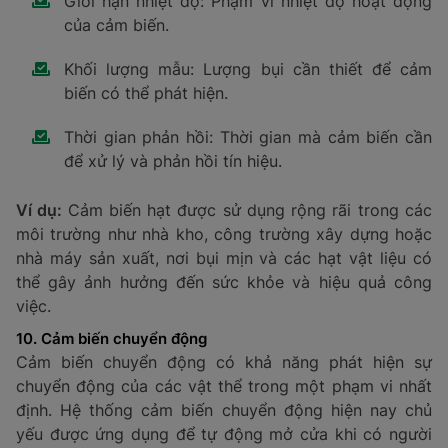
góc độ.
8. Cảm biến quang điện
Cảm biến quang điện là thiết bị cảm nhận vật thể, màu
sắc, độ sạch và vị trí bằng cách phát ra tia sáng. Khi
tia sáng bị cản, cảm biến sẽ gửi tín hiệu về trung tâm
điều khiển để xử lý.
Thông số kỹ thuật cần lưu ý:
Loại ánh sáng phát ra (hồng ngoại, laser, LED).
Phạm vi và độ nhạy cảm biến.
Độ chính xác trong nhận diện.
Ví dụ:
Trong ngành sản xuất bao bì, cảm biến quang
điện được dùng để kiểm tra sự hiện diện của sản phẩm
trên băng chuyền hoặc phát hiện lỗi in ấn trên bao bì,
đảm bảo sản phẩm đạt tiêu chuẩn chất lượng.