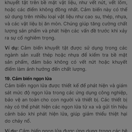
16. Cảm biến lực
Cảm biến lực là thiết bị đo lường trọng lực, momen
xoắn và tải trọng trong các ứng dụng công nghiệp.
Cảm biến lực chuyển đổi lực tác động thành tín hiệu
điện, giúp giám sát và điều chỉnh các quá trình sản
xuất. Các cảm biến này thường được sử dụng trong
máy đo lực, ngành công nghiệp chế biến thực phẩm,
nghiên cứu khoa học và trong các hệ thống kiểm tra
chất lượng sản phẩm.
Ví dụ:
Cảm biến lực được sử dụng trong các thiết bị
đo sức kéo trong các dây chuyền sản xuất, hoặc trong
các thiết bị kiểm tra độ bền của vật liệu trong các
phòng thí nghiệm nghiên cứu.
17. Cảm biến dòng chảy
Cảm biến dòng chảy giúp xác định tốc độ và lưu
lượng của chất lỏng hoặc khí trong các hệ thống công