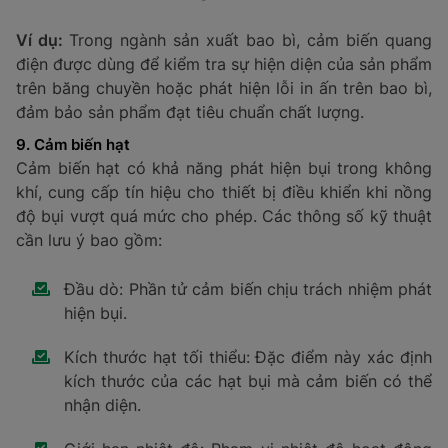
an toàn khi vận hành.
7. Cảm biến vị trí
Cảm biến vị trí, còn được gọi là đầu dò vị trí, có khả
năng phát hiện địa điểm của các thiết bị như van, cửa,
hoặc linh kiện máy móc. Thiết bị hoạt động thông qua
hai phương pháp chính: đo góc tham chiếu hoặc đo vị
trí tuyến tính.
Thông số kỹ thuật cần lưu ý:
Loại cảm biến.
Phạm vi đo lường.
Tính năng cụ thể của cảm biến.
Ví dụ:
Trong ngành sản xuất tự động, cảm biến vị trí
được sử dụng để định vị chính xác cánh tay robot,
đảm bảo các chi tiết được lắp ráp đúng vị trí và đúng