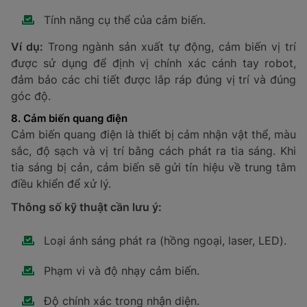
6. Cảm biến áp suất
Cảm biến áp suất được thiết kế để phát hiện lực trên
diện tích nhất định trong môi trường chất lỏng hoặc
khí. Sau khi thu thập dữ liệu, tín hiệu sẽ được truyền
đến thiết bị điều khiển để phân tích và xử lý.
Thông số kỹ thuật cần lưu ý:
Áp suất làm việc (giới hạn tối thiểu và tối đa).
Độ chính xác trong đo lường.
Chức năng bổ sung tùy thuộc vào môi trường
sử dụng.
Ví dụ:
Cảm biến áp suất được dùng trong ngành công
nghiệp nặng để giám sát áp suất của bình hơi, thiết bị
nén khí, hoặc kiểm tra áp suất lốp xe nhằm đảm bảo