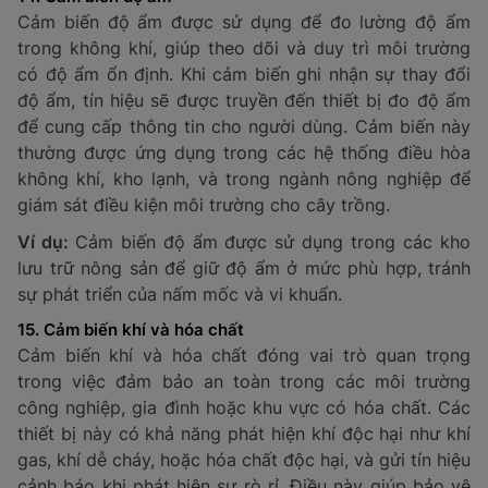
của chất lỏng, chất rắn hoặc khí trong các thùng chứa.
Chức năng của cảm biến mức là đảm bảo chất liệu đã
đạt đến ngưỡng yêu cầu, giúp điều chỉnh quá trình tự
động hóa trong các ngành công nghiệp.
Ví dụ:
Cảm biến mức được ứng dụng trong các bể
chứa hóa chất, giám sát mực nước trong các hồ chứa,
hoặc trong các thùng dầu trong nhà máy. Cảm biến
này giúp ngừng cấp thêm chất lỏng khi mức đã đạt
đến mức yêu cầu.
13. Cảm biến rò rỉ
Cảm biến rò rỉ có khả năng phát hiện sự rò rỉ của các
chất lỏng như nước, dầu, hoặc khí như gas. Thiết bị
này giúp xác định những vị trí có thể xảy ra rò rỉ như
khớp nối, mối hàn, hoặc vết nứt trên đường ống, từ đó
ngăn ngừa các sự cố không mong muốn.
Thông số kỹ thuật cần lưu ý:
Loại cảm biến: Cảm biến khí gas, cảm biến