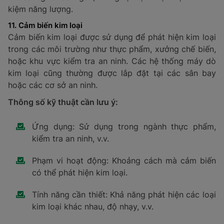
Thời gian phản hồi: Thời gian mà cảm biến cần
để xử lý và phản hồi tín hiệu.
Ví dụ:
Cảm biến hạt được sử dụng rộng rãi trong các
môi trường như nhà kho, công trường xây dựng hoặc
nhà máy sản xuất, nơi bụi mịn và các hạt vật liệu có
thể gây ảnh hưởng đến sức khỏe và hiệu quả công
việc.
10. Cảm biến chuyển động
Cảm biến chuyển động có khả năng phát hiện sự
chuyển động của các vật thể trong một phạm vi nhất
định. Hệ thống cảm biến chuyển động hiện nay chủ
yếu được ứng dụng để tự động mở cửa khi có người
hoặc vật thể tiến lại gần.
Thông số kỹ thuật cần lưu ý:
Ứng dụng dự kiến: Lĩnh vực sử dụng cảm biến
(mở cửa tự động, giám sát an ninh, v.v.).