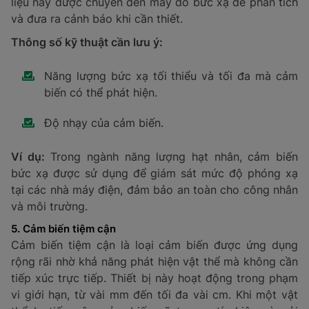
sau đó truyền tín hiệu đến thiết bị đo.
Thông số kỹ thuật cần lưu ý:
Dải đo nhiệt độ phù hợp.
Đường kính và chiều dài đầu dò.
Ví dụ:
Trong ngành công nghiệp chế biến thực phẩm,
cảm biến nhiệt độ được sử dụng để giám sát và kiểm
soát nhiệt độ trong lò nướng, đảm bảo quy trình chế
biến đạt chuẩn an toàn thực phẩm.
3. Cảm biến gia tốc
Cảm biến gia tốc chuyển đổi độ rung hoặc gia tốc vật
lý của vật thể thành tín hiệu điện. Loại cảm biến này
thường được tích hợp trong máy đo độ rung và bộ thu
thập dữ liệu.
Thông số kỹ thuật cần lưu ý: