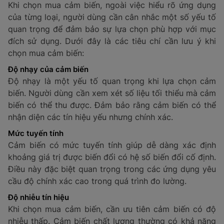
như dòng điện và điện áp, giúp theo dõi tình trạng
hoạt động của các thiết bị điện. Chúng cung cấp tín
hiệu cho các hệ thống giám sát hoặc thiết bị đo lường,
giúp bảo vệ hệ thống khỏi các sự cố điện.
Ví dụ:
Cảm biến điện được sử dụng trong các máy
bơm, lò sưởi, và các thiết bị điện trong các tòa nhà
thông minh để giám sát và điều khiển hiệu quả.
21. Cảm biến tiếp xúc
Cảm biến tiếp xúc hoạt động dựa trên sự tiếp xúc vật
lý giữa thiết bị và đối tượng, giúp phát hiện sự thay
đổi khi có sự tiếp xúc. Những cảm biến này thường
được sử dụng trong các hệ thống báo động hoặc
trong các ứng dụng cần xác định trạng thái của thiết
bị, như cửa ra vào, cửa sổ hoặc khóa vân tay.
Ví dụ:
Cảm biến tiếp xúc được lắp đặt trong các hệ
thống báo động cửa ra vào, cửa sổ hoặc cửa chính,
giúp bảo vệ an ninh cho ngôi nhà hoặc doanh nghiệp.