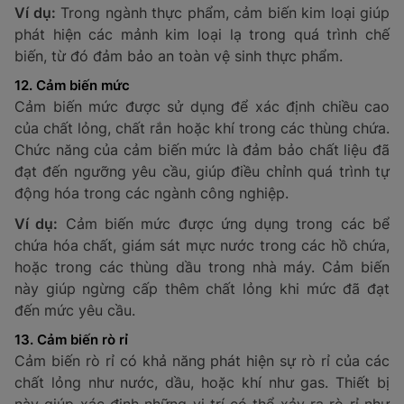
Loại cảm biến: Cảm biến hồng ngoại, siêu âm,
hoặc radar.
Chức năng: Tính năng tự động mở cửa, giám sát
an ninh, v.v.
Tốc độ tối thiểu và tối đa có thể cảm nhận:
Phạm vi tốc độ mà cảm biến có thể nhận diện
hiệu quả.
Ví dụ:
Các hệ thống cảm biến chuyển động trong siêu
thị hoặc trung tâm thương mại giúp tự động mở cửa
khi có người đến gần, mang lại sự thuận tiện và tiết
kiệm năng lượng.
11. Cảm biến kim loại
Cảm biến kim loại được sử dụng để phát hiện kim loại
trong các môi trường như thực phẩm, xưởng chế biến,
hoặc khu vực kiểm tra an ninh. Các hệ thống máy dò