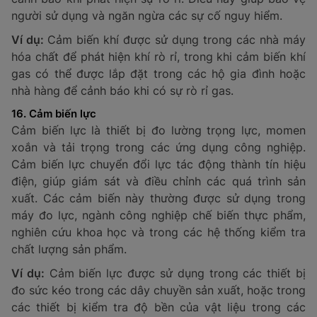
nước, cảm biến dầu, v.v.
Độ nhạy: Mức độ phát hiện rò rỉ ở mức độ nhỏ
nhất.
Tính năng báo động: Khi phát hiện rò rỉ, cảm
biến sẽ phát tín hiệu báo động.
Ví dụ:
Cảm biến rò rỉ thường được sử dụng trong các
hệ thống đường ống dẫn dầu, khí đốt, hoặc trong các
nhà máy hóa chất để ngăn ngừa sự cố môi trường và
đảm bảo an toàn cho người lao động.
14. Cảm biến độ ẩm
Cảm biến độ ẩm được sử dụng để đo lường độ ẩm
trong không khí, giúp theo dõi và duy trì môi trường
có độ ẩm ổn định. Khi cảm biến ghi nhận sự thay đổi
độ ẩm, tín hiệu sẽ được truyền đến thiết bị đo độ ẩm
để cung cấp thông tin cho người dùng. Cảm biến này