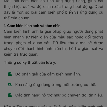
trường xung quanh, như ánh sáng, chuyển động, âm
thanh, nhiệt độ, hoặc áp suất.
2. Đo lường và giám sát
Thiết bị cảm biến giúp đo lường các thông số vật lý và
hóa học, hỗ trợ người dùng giám sát và phân tích dễ
dàng hơn, đảm bảo dữ liệu chính xác.
3. Điều chỉnh hệ thống
Dữ liệu thu được từ cảm biến được sử dụng để điều
chỉnh hệ thống, đảm bảo các thiết bị hoạt động ổn
định và hiệu quả trong mọi điều kiện vận hành.
Cảm biến không chỉ là một phần không thể thiếu trong
các hệ thống tự động hóa mà còn góp phần thúc đẩy
hiệu quả, độ chính xác và an toàn trong sản xuất cũng
như đời sống.