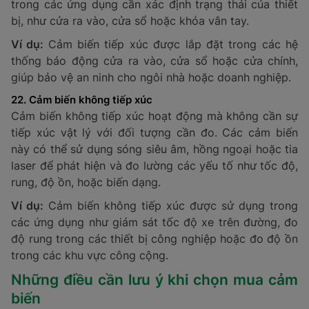
Ví dụ:
Cảm biến khuyết tật được sử dụng trong các
ngành sản xuất thép hoặc nhựa để kiểm tra bề mặt
sản phẩm, đảm bảo không có vết nứt hoặc khuyết
điểm làm ảnh hưởng đến chất lượng.
19. Cảm biến ngọn lửa
Cảm biến ngọn lửa được thiết kế để phát hiện và giám
sát mức độ ngọn lửa trong các ứng dụng công nghiệp,
bảo vệ an toàn cho con người và thiết bị. Các thiết bị
này có thể phát hiện các ngọn lửa từ xa và gửi tín hiệu
cảnh báo khi phát hiện lửa, giúp giảm thiểu thiệt hại
do cháy nổ.
Ví dụ:
Cảm biến ngọn lửa được ứng dụng trong các hệ
thống phòng cháy chữa cháy, đặc biệt là trong các
kho xăng dầu hoặc trong các khu vực sử dụng gas
công nghiệp.
20. Cảm biến điện
Cảm biến điện có khả năng đo lường các chỉ số điện