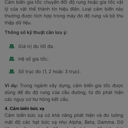
hiện nhanh sự hiện diện của màu sắc hoặc đối tượng
trong phạm vi quan sát. Dữ liệu thu được sẽ được
chuyển đổi thành hình ảnh hiển thị, hỗ trợ giám sát và
kiểm tra trực quan.
Thông số kỹ thuật cần lưu ý:
Độ phân giải của cảm biến hình ảnh.
Khả năng ứng dụng trong môi trường cụ thể.
Các tính năng hỗ trợ như bộ chuyển đổi tín hiệu.
Ví dụ
: Trong ngành sản xuất ô tô, cảm biến hình ảnh
được sử dụng để kiểm tra lỗi sơn trên bề mặt xe hoặc
phát hiện chi tiết lắp ráp sai lệch.
2. Cảm biến nhiệt độ
Cảm biến nhiệt độ được cấu tạo thành dạng đầu dò,
giúp phát hiện và đo thông số nhiệt của môi trường,