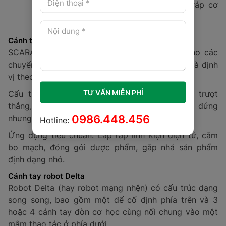
Place), cấp phôi cho máy CNC, và lắp ráp cơ
khí.
Cánh tay robot SCARA
SCARA là dòng robot được thiết kế tối ưu cho các
chuyển động trên một mặt phẳng nằm ngang và định
vị theo trục đứng.
TƯ VẤN MIỄN PHÍ
Cấu trúc: Thường có 3 khớp xoay và 1 trục trượt
thẳng, làm robot rất "cứng vững" theo phương đứng
0986.448.456
nhưng lại linh hoạt theo phương ngang.
Hotline:
Ứng dụng tiêu chuẩn: Lắp ráp linh kiện điện tử, cắm
bo mạch, đóng gói dược phẩm, gắp nhả sản phẩm
định dạng nhỏ.
Cánh tay robot Delta
Robot Delta (hay robot mạng nhện) có cấu trúc dạng
song song, bao gồm một đế cố định phía trên và 3
hoặc 4 cánh tay đòn cơ học cùng nối chung vào một
mâm thao tác ở phía dưới.