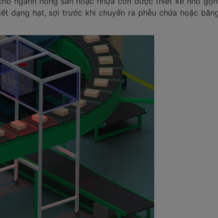
cho ngành nông sản hoặc nhựa còn được thiết kế nhỏ gọn
iết dạng hạt, sợi trước khi chuyển ra phễu chứa hoặc băn