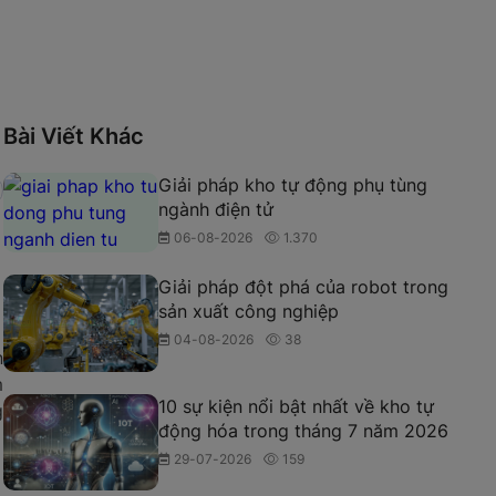
Bài Viết Khác
Giải pháp kho tự động phụ tùng
ngành điện tử
06-08-2026
1.370
Giải pháp đột phá của robot trong
sản xuất công nghiệp
04-08-2026
38
n
m
10 sự kiện nổi bật nhất về kho tự
g
động hóa trong tháng 7 năm 2026
29-07-2026
159