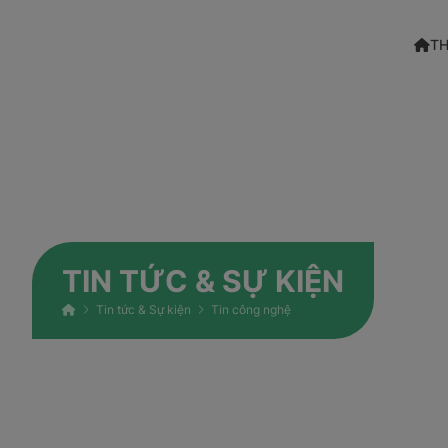
TH
TIN TỨC & SỰ KIỆN
Tin tức & Sự kiện
Tin công nghệ