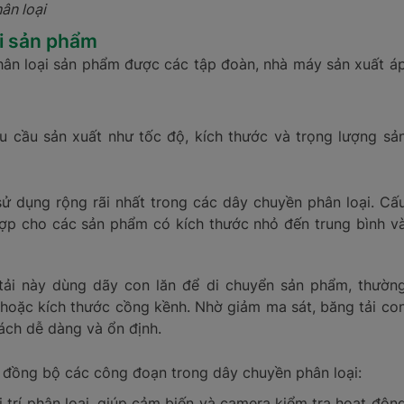
ân loại
i sản phẩm
hân loại sản phẩm được các tập đoàn, nhà máy sản xuất á
u cầu sản xuất như tốc độ, kích thước và trọng lượng sả
 sử dụng rộng rãi nhất trong các dây chuyền phân loại. Cấ
 hợp cho các sản phẩm có kích thước nhỏ đến trung bình v
g tải này dùng dãy con lăn để di chuyển sản phẩm, thườn
hoặc kích thước cồng kềnh. Nhờ giảm ma sát, băng tải co
ách dễ dàng và ổn định.
à đồng bộ các công đoạn trong dây chuyền phân loại:
 trí phân loại, giúp cảm biến và camera kiểm tra hoạt độn