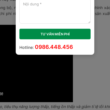
đồng bộ, nhờ vậy, hệ thống không chỉ đảm bảo độ chính xá
hi phí nhân công và hạn chế tối đa sai sót trong sản xuấ
TƯ VẤN MIỄN PHÍ
0986.448.456
Hotline:
 tiêu thụ năng lượng thấp, tiếng ồn thấp và giảm tỉ lệ lỗi khi