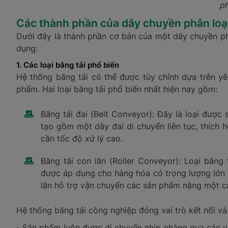
ph
Các thành phần của dây chuyền phân loạ
Dưới đây là thành phần cơ bản của một dây chuyền p
dụng:
1. Các loại băng tải phổ biến
Hệ thống băng tải có thể được tùy chỉnh dựa trên yê
phẩm. Hai loại băng tải phổ biến nhất hiện nay gồm:
Băng tải đai (Belt Conveyor): Đây là loại được
tạo gồm một dây đai di chuyển liên tục, thích
cần tốc độ xử lý cao.
Băng tải con lăn (Roller Conveyor): Loại băn
được áp dụng cho hàng hóa có trọng lượng lớn 
lăn hỗ trợ vận chuyển các sản phẩm nặng một c
Hệ thống băng tải công nghiệp đóng vai trò kết nối v
- Sản phẩm luôn được di chuyển nhịp nhàng qua các vị