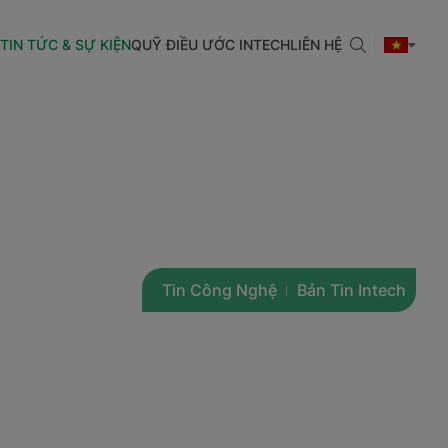
TIN TỨC & SỰ KIỆN
QUỸ ĐIỀU ƯỚC INTECH
LIÊN HỆ
Tin Công Nghệ
Bản Tin Intech