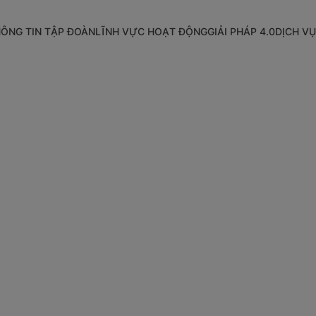
ÔNG TIN TẬP ĐOÀN
LĨNH VỰC HOẠT ĐỘNG
GIẢI PHÁP 4.0
DỊCH VỤ