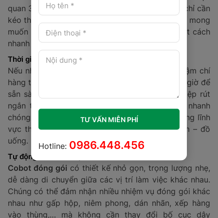
quan 3D và màn hình cảm ứng, người vận hành chỉ cần
kéo thả hoặc di chuyển cánh tay robot đến vị trí mong
muốn là có thể thiết lập quy trình đóng gói một cách
nhanh chóng.
Thời gian lắp đặt nhanh
Nếu như robot truyền thống cần nhiều ngày, thậm chí
hàng tuần để triển cài đặt, thì cobot chỉ mất vài giờ để
sẵn sàng hoạt động. Điều này giúp doanh nghiệp rút
ngắn thời gian đưa dây chuyền vào sản xuất, nhanh
chóng đáp ứng các đơn hàng gấp, đặc biệt trong lĩnh
TƯ VẤN MIỄN PHÍ
vực thương mại điện tử, logistics và thực phẩm – đồ
uống.
0986.448.456
Hotline:
Tự động hóa linh hoạt
Cobot đóng gói
có thiết kế nhỏ gọn, trọng lượng nhẹ,
dễ dàng di chuyển giữa các vị trí làm việc khác nhau.
Chúng có thể đảm nhận nhiều nhiệm vụ đóng gói khác
nhau như gấp hộp, niêm phong, dán nhãn, xếp hàng
vào thùng,… mà không cần thay đổi bố cục dây