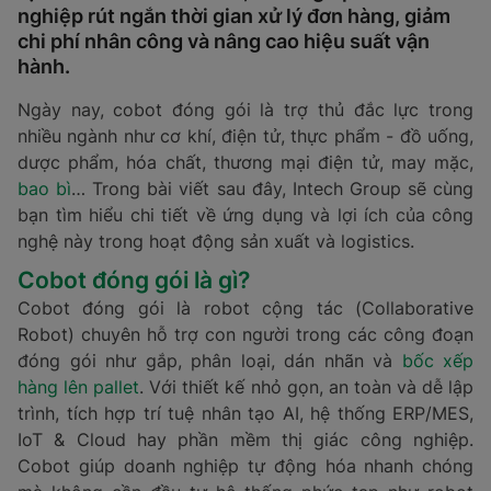
nghiệp rút ngắn thời gian xử lý đơn hàng, giảm
chi phí nhân công và nâng cao hiệu suất vận
hành.
Ngày nay, cobot đóng gói là trợ thủ đắc lực trong
nhiều ngành như cơ khí, điện tử, thực phẩm - đồ uống,
dược phẩm, hóa chất, thương mại điện tử, may mặc,
bao bì
… Trong bài viết sau đây, Intech Group sẽ cùng
bạn tìm hiểu chi tiết về ứng dụng và lợi ích của công
nghệ này trong hoạt động sản xuất và logistics.
Cobot đóng gói là gì?
Cobot đóng gói là robot cộng tác (Collaborative
Robot) chuyên hỗ trợ con người trong các công đoạn
đóng gói như gắp, phân loại, dán nhãn và
bốc xếp
hàng lên pallet
. Với thiết kế nhỏ gọn, an toàn và dễ lập
trình, tích hợp trí tuệ nhân tạo AI, hệ thống ERP/MES,
IoT & Cloud hay phần mềm thị giác công nghiệp.
Cobot giúp doanh nghiệp tự động hóa nhanh chóng