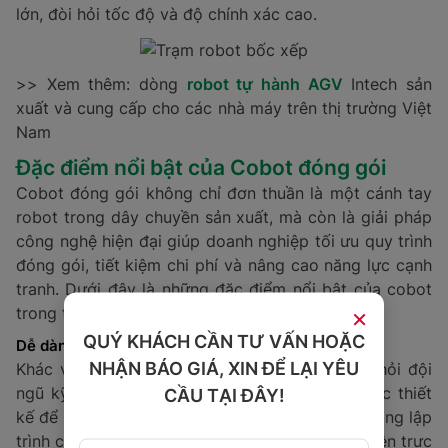
lớn, đòi hỏi tốc độ và độ chính xác cao.
>> Xem thêm: dòng
robot tự hành AGV
Intech sản
xuất và cung cấp cho các nhà máy trên thị trường Việt
Nam
Đặc điểm nổi bật của Cobot đóng gói
Cobot đóng gói không chỉ đơn thuần là một cánh tay
robot trong dây chuyền sản xuất, mà còn là giải pháp
công nghệ hiện đại giúp doanh nghiệp tối ưu quy trình
đóng gói, tiết kiệm chi phí và nâng cao năng lực cạnh
tranh. Dưới đây là những đặc điểm nổi bật của cobot
×
trong thời đại tự động hóa.
QUÝ KHÁCH CẦN TƯ VẤN HOẶC
Dễ dàng lập trình
NHẬN BÁO GIÁ, XIN ĐỂ LẠI YÊU
Khác với robot công nghiệp truyền thống đòi hỏi đội
ngũ kỹ thuật chuyên sâu, cobot đóng gói được thiết
CẦU TẠI ĐÂY!
kế để ngay cả những nhân viên không có nền tảng lập
trình cũng có thể dễ dàng sử dụng. Nhờ giao diện trực