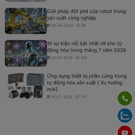
Giải pháp đột phá của robot trong
sản xuất công nghiệp
04-08-2026
28
10 sự kiện nổi bật nhất về kho tự
động hóa trong tháng 7 năm 2026
29-07-2026
156
Ứng dụng thiết bị phần cứng trong
tự động hóa sản xuất [ Xu hướng
mới]
16-07-2026
115