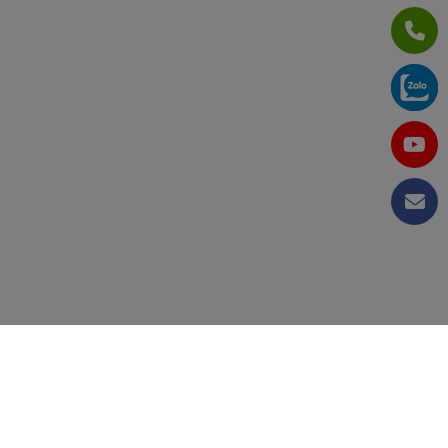
CÔNG TY CỔ PHẦN TẬP ĐOÀN KỸ THUẬT VÀ CÔNG
NGHIỆP VIỆT NAM