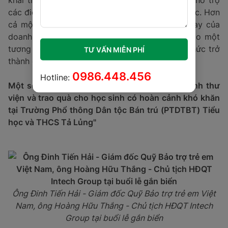
khai thêm nhiều hoạt động ý nghĩa, hướng tới hỗ trợ
các điểm trường còn khó khăn trên khắp cả nước. Hơn
cả một dự án thiện nguyện, đây là sự chung tay của
doanh nghiệp và cộng đồng trong việc kiến tạo một
tương lai tươi sáng hơn cho thế hệ trẻ, nơi tri thức trở
TƯ VẤN MIỄN PHÍ
thành chìa khóa mở ra những cơ hội mới.
0986.448.456
Hotline:
Một số hình ảnh tại buổi Lễ gắn biển công trình thư
viện và trao quà cho học sinh có hoàn cảnh khó khăn
tại Trường Phổ thông Dân tộc Bán trú (PTDTBT) Tiểu
học và THCS Tả Lủng"
Ông Đinh Tiến Hải - Giám đốc Quỹ Bảo trợ trẻ em Việt
Nam, ông Hoàng Hữu Thắng - Chủ tịch HĐQT Intech
Group tại buổi lễ gắn biển