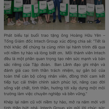
Phát biểu tại buổi trao tặng ông Hoàng Hữu Yên –
Tổng Giám đốc Intech Group xúc động chia sẻ: “Tết là
thời khắc để chúng ta cùng nhìn lại hành trình đã qua
với niềm tự hào và lòng biết ơn. Mỗi thành viên Intech
đều là một phần quan trọng tạo nên sức mạnh và bản
sắc riêng của Tập đoàn. Ban Lãnh đạo ghi nhận và
đánh giá cao tinh thần trách nhiệm, sự gắn bó của
toàn thể cán bộ công nhân viên, đồng thời cam kết
tiếp tục cải thiện chính sách phúc lợi, nâng cao đời
sống vật chất, tinh thần, hướng tới xây dựng một môi
trường làm việc chuyên nghiệp và bền vững.”
Khép lại năm cũ với niềm tự hào, mở ra năm mới với
tinh thần bứt phá, Intech Group xin gửi lời chúc sức