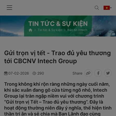
TIN TỨC & SỰ KIỆN
Tin tức & Sự kiện
Bản tin Intech
Gửi trọn vị tết - Trao đủ yêu thương
tới CBCNV Intech Group
07-02-2026
290
Share
Trong không khí rộn ràng những ngày cuối năm,
khi sắc xuân đang gõ cửa từng ngõ nhỏ, Intech
Group lại tràn ngập niềm vui với chương trình
“Gửi trọn vị Tết – Trao đủ yêu thương”. Đây là
hoạt động thường niên đầy ý nghĩa, thể hiện tinh
thần tri ân và sẻ chia mà Ban Lãnh đạo cùng