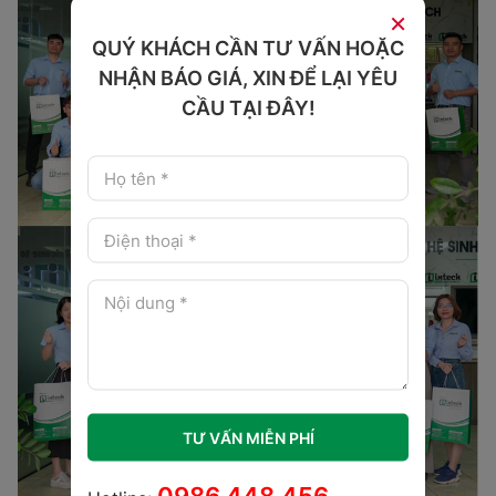
×
QUÝ KHÁCH CẦN TƯ VẤN HOẶC
NHẬN BÁO GIÁ, XIN ĐỂ LẠI YÊU
CẦU TẠI ĐÂY!
TƯ VẤN MIỄN PHÍ
0986.448.456