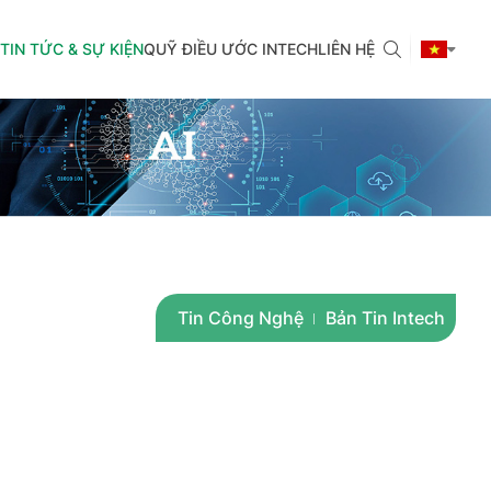
TIN TỨC & SỰ KIỆN
QUỸ ĐIỀU ƯỚC INTECH
LIÊN HỆ
Tin Công Nghệ
Bản Tin Intech