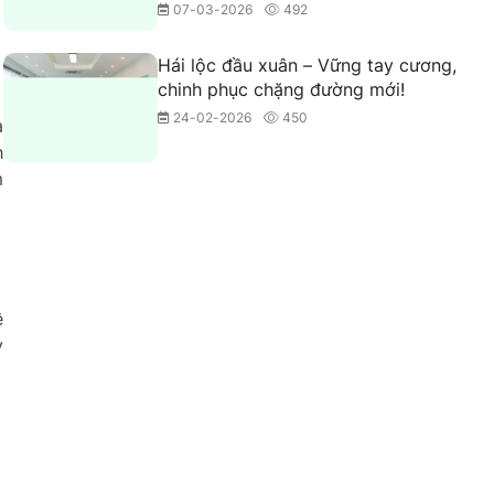
07-03-2026
492
Hái lộc đầu xuân – Vững tay cương,
chinh phục chặng đường mới!
24-02-2026
450
a
h
m
ệ
y