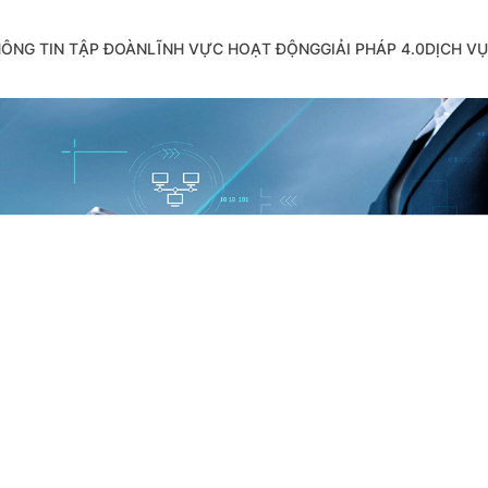
ÔNG TIN TẬP ĐOÀN
LĨNH VỰC HOẠT ĐỘNG
GIẢI PHÁP 4.0
DỊCH VỤ