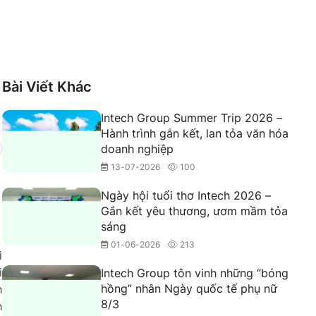
Bài Viết Khác
Intech Group Summer Trip 2026 –
Hành trình gắn kết, lan tỏa văn hóa
doanh nghiệp
13-07-2026
100
Ngày hội tuổi thơ Intech 2026 –
Gắn kết yêu thương, ươm mầm tỏa
sáng
01-06-2026
213
i
i
Intech Group tôn vinh những “bóng
hồng” nhân Ngày quốc tế phụ nữ
h
8/3
h