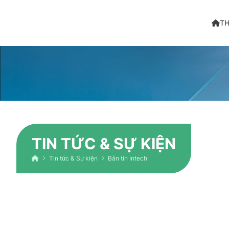
TH
TIN TỨC & SỰ KIỆN
Tin tức & Sự kiện
Bản tin Intech