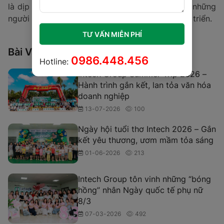
là dịp để kết nối trái tim giữa doanh nghiệp và những
người đồng hành cùng mình trên hành trình phát triển.
TƯ VẤN MIỄN PHÍ
Bài Viết Khác
0986.448.456
Hotline:
Intech Group Summer Trip 2026 –
Hành trình gắn kết, lan tỏa văn hóa
doanh nghiệp
13-07-2026
100
Ngày hội tuổi thơ Intech 2026 – Gắn
kết yêu thương, ươm mầm tỏa sáng
01-06-2026
213
Intech Group tôn vinh những “bóng
hồng” nhân Ngày quốc tế phụ nữ
8/3
07-03-2026
492