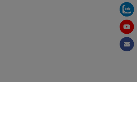
CÔNG TY CỔ PHẦN TẬP ĐOÀN KỸ THUẬT VÀ CÔNG
NGHIỆP VIỆT NAM
MST: 0105655405 do Sở Kế Hoạch Đầu Tư TP.Hà Nội cấp
ngày 18/11/2011.