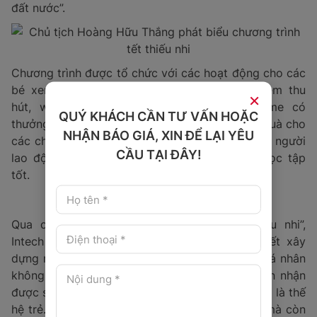
đất nước”.
Chương trình được tổ chức với các hoạt động cho các
bé xem showcase khoa học với các thí nghiệm thu
×
hút, workshop làm vòng tay, chơi mini game có
QUÝ KHÁCH CẦN TƯ VẤN HOẶC
thưởng. Ngoài ra, BTC đã gửi tặng nhiều phần quà cho
NHẬN BÁO GIÁ, XIN ĐỂ LẠI YÊU
các cháu thiếu nhi là con em cán bộ, nhân viên, người
CẦU TẠI ĐÂY!
lao động trong toàn Công ty có thành tích học tập
tốt.
Qua chương trình “Cùng Intech vui Tết Thiếu nhi”,
Intech Group một lần nữa khẳng định cam kết xây
dựng môi trường làm việc hạnh phúc, nơi mỗi cá nhân
không chỉ được phát triển nghề nghiệp mà còn nhận
được sự sẻ chia, quan tâm đến gia đình đặc biệt là thế
hệ trẻ. Đây không chỉ là ngày hội cho các bé, mà còn