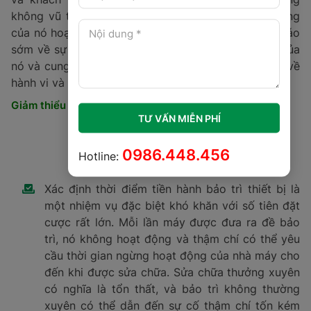
dụng ML, doanh nghiệp có thể phân tích tính khả dụng
và hiệu suất của tất cả các thiết bị được sử dụng
trong quy trình sản xuất. Điều này cho phép bảo trì dự
đoán, ước tính thời gian tốt nhất đễ tham gia vào các
thiết bị cụ thể để kéo dài tuổi thọ của nó và tránh thời
gian ngừng hoạt động tốn kém.
TƯ VẤN MIỄN PHÍ
General Electric là một trong những nhà đầu tư lớn
nhất trong bộ phận kiểm soát chất lượng, đặc biệt là
0986.448.456
mọi thứ liên quan đến bảo trì dự đoán. Nó đã tạo ra và
Hotline:
triển khai các công cụ dựa trên ML của mình trong
hơn 100,000 tài sản trên khắp các đơn vị kinh doanh
và khách hàng của mình, bao gồm cả ngành hàng
không vũ trụ, sản xuất điện và vận tải. Các hệ thống
của nó hoạt động để phát hiện các dấu hiệu cảnh báo
sớm về sự bất thường trong dây chuyên sản xuất của
nó và cung cấp tiên lượng cho các ước tính dài hạn về
hành vi và cuộc sống.
Giảm thiểu lỗi thiết bị