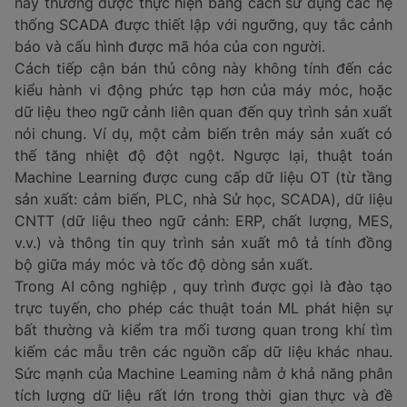
xác định lỗi và lỗi khi chúng xảy ra để chúng
được xử lý ngay lập tức - không chỉ một lần con
người phát hiện ra chúng sau đó.
Ngoài ra, các thuật toán machine learning sử
dụng dữ liệu lịch sử để xác định các kiểu hỏng
hóc thiết bị, giúp chúng xác định khi nào nên
bảo trì thường xuyên. Dữ liệu cũng có thễ được
lấy tự động từ bên trong thiết bị, loại bỏ sự cần
thiết phải kiểm tra thủ công. Tăng tốc độ và
hiệu quả - cộng với giảm chỉ phí nhân lực -
chuyển thành ROI đáng kế cho hầu hết các công
ty, nhưng lợi nhuận lớn nhất đến từ sự thay đối
trong cách bảo trì được tiến hành.
Bảo trì dự đoán với Machine Learning
Bảo trì chiếm một phần đáng kế trong mọi chị phí của
hoạt động sản xuất. Vì lý do này, bảo trì dự đoán đã
trở thành mục tiêu chung của các nhà sản xuất, được