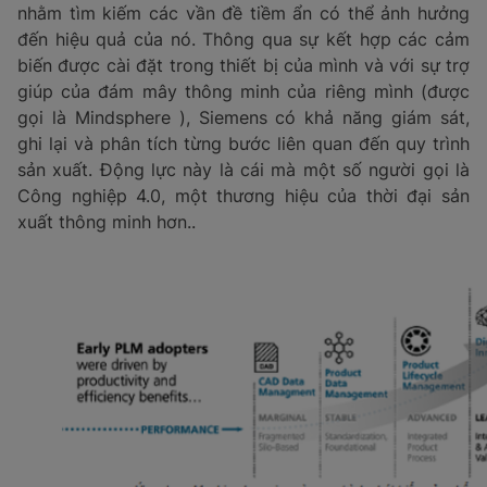
từ các nút thắt cổ chai đến các dây chuyên sản xuất
không có lợi.
Bằng cách kết hợp các công cụ machine learning với
Internet vạn vật
, các công ty đang xem xét sâu hơn về
hậu cần, hàng tồn kho, tài sản và quản lý chuỗi cũng
ứng của họ. Điều này mang lại những hiểu biết có giá
trị cao, phát hiện ra những cơ hội tiềm năng không chỉ
trong quá trình sản xuất mà cả trong việc đóng gói và
phân phối.
Một ví dụ tuyệt vời về điều này có thê được tìm thấy ở
tập đoàn Siemens của Đức, nơi đã sử dựng mạng lưới
thần kinh để giám sát các nhà máy thép của mình
nhằm tìm kiếm các vần đề tiềm ẩn có thể ảnh hưởng
đến hiệu quả của nó. Thông qua sự kết hợp các cảm
biến được cài đặt trong thiết bị của mình và với sự trợ
giúp của đám mây thông minh của riêng mình (được
gọi là Mindsphere ), Siemens có khả năng giám sát,
ghi lại và phân tích từng bước liên quan đến quy trình