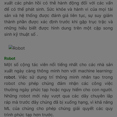
rút ra bởi nhiều lợi ích của nó bao gồm giảm đáng kế
tác động của sáu tốn thất lớn. Mặc dù các nhà sản
xuất nhất định thực hiện bảo trì dự đoán, nhưng điều
này thưởng được thực hiện bằng cách sử dụng các hệ
thống SCADA được thiết lập với ngưỡng, quy tắc cảnh
báo và cấu hình được mã hóa của con người.
Cách tiếp cận bán thủ công này không tính đến các
kiểu hành vi động phức tạp hơn của máy móc, hoặc
dữ liệu theo ngữ cảnh liên quan đến quy trình sản xuất
nói chung. Ví dụ, một cảm biến trên máy sản xuất có
thế tăng nhiệt độ đột ngột. Ngược lại, thuật toán
Machine Learning được cung cấp dữ liệu OT (từ tầng
sản xuất: cảm biến, PLC, nhà Sử học, SCADA), dữ liệu
CNTT (dữ liệu theo ngữ cảnh: ERP, chất lượng, MES,
v.v.) và thông tin quy trình sản xuất mô tả tính đồng
bộ giữa máy móc và tốc độ dòng sản xuất.
Trong AI công nghiệp , quy trình được gọi là đào tạo
trực tuyến, cho phép các thuật toán ML phát hiện sự