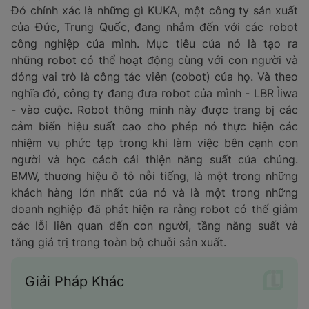
bất thường và kiểm tra mối tương quan trong khí tìm
kiếm các mẫu trên các nguồn cấp dữ liệu khác nhau.
Sức mạnh của Machine Leaming nằm ở khả năng phân
tích lượng dữ liệu rất lớn trong thời gian thực và đề
xuất các phản hồi có thễ hành động đối với các vấn
để có thế phát sinh. Sức khỏe và hành vi của mọi tài
sản và hệ thống được đánh giá liên tục, sự suy giảm
thành phần được xác định trước khi gặp trục trặc và
những hiễu biết được hình dung trên một cặp song
sinh kỹ thuật số .
Robot
Một số cộng tác viên nổi tiếng nhất cho các nhà sản
xuất ngày càng thông minh hơn với machine learning:
robot
. Việc sử dụng trí thông minh nhân tạo trong
robot cho phép chúng đảm nhận các công việc
thường ngày phức tạp hoặc nguy hiểm cho con người.