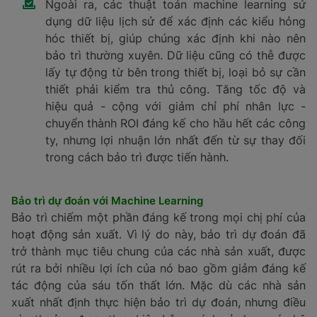
cầu thời gian ngừng hoạt động của nhà máy cho
đến khi được sửa chữa. Sửa chữa thưởng xuyên
có nghĩa là tổn thất, và bảo trì không thường
xuyên có thể dẫn đến sự cố thậm chí tốn kém
hơn. Chỉ phí toàn cầu cho thời gian ngừng hoạt
động của thiết bị tăng thêm tới 647 tỷ đô la
hàng năm . Nhìn theo một cách khác: Chi phí
quốc tế trung bình của thời gian chết nói là
5.600 đô la mỗi phút.
Với những chỉ phí đó, không có gì ngạc nhiên
khi ngăn chặn ngay cả một lần mất điện ngoài
dự kiến có thể trả cho chi phí thực hiện machine
learning. Làm thế nào để machine learning giảm
thiểu những vẫn để này, chính xác?
Các thuật toán machine learning rất tuyệt vời
trong việc cân bằng nhiều nguồn dữ liệu để dự
đoán và xác định thời gian sửa chữa tối ưu. Điều
này có thể được thực hiện đơn giản bằng cách