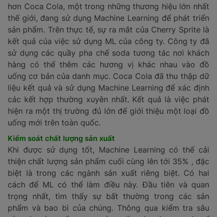
sản phẩm hiện có, gắn liền với vô số thông tin phải
được xem xét để mang lại kết quả tốt nhất.
Do đó, các giải pháp ML có thể giúp thu thập đữ liệu
của người tiêu dùng và phân tích nó để hiểu nhu cầu,
khám phá các nhu cầu tiềm ẩn và phát hiện các cơ hội
kinh doanh mới. Tất cả điều này kết thúc trong các
sản phẩm tốt hơn từ danh mục hiện có cũng như
những sản phẩm mới có thể mở ra nguồn doanh thu
mới cho công ty. Machine learning đặc biệt tốt trong
việc giảm thiểu rủi ro liên quan đến việc phát triển các
sản phẩm mới, vì những hiểu biết mà nó cung cấp cho
giai đoạn lập kế hoạch cho các quyết định sáng suốt
hơn Coca Cola, một trong những thương hiệu lớn nhất
thế giới, đang sử dụng Machine Learning để phát triển
sản phẩm. Trên thực tế, sự ra mắt của Cherry Sprite là
kết quả của việc sử dụng ML của công ty. Công ty đã
sử dụng các quầy pha chế soda tương tác nơi khách
hàng có thế thêm các hương vị khác nhau vào đồ