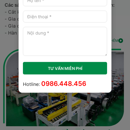
Các sản phẩm và dịch vụ tại Kim Loại Tấm Intech:
- Cắt kim loại tấm theo kích thước yêu cầu.
- Gia công chấn gấp.
- Gia công đột.
- Hàn và hoàn thiện sản phẩm theo yêu cầu.
XEM THÊM
TƯ VẤN MIỄN PHÍ
0986.448.456
Hotline: