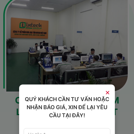
×
CÔNG TY CỔ PHẦN KIM
QUÝ KHÁCH CẦN TƯ VẤN HOẶC
NHẬN BÁO GIÁ, XIN ĐỂ LẠI YÊU
LOẠI TẤM INTECH VIỆT
CẦU TẠI ĐÂY!
NAM