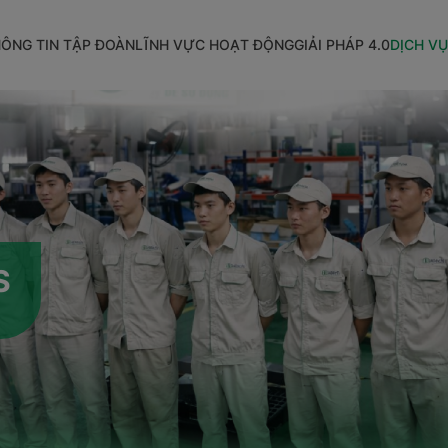
ÔNG TIN TẬP ĐOÀN
LĨNH VỰC HOẠT ĐỘNG
GIẢI PHÁP 4.0
DỊCH VỤ
S