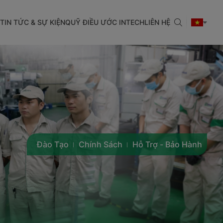
TIN TỨC & SỰ KIỆN
QUỸ ĐIỀU ƯỚC INTECH
LIÊN HỆ
Đào Tạo
Chính Sách
Hỗ Trợ - Bảo Hành