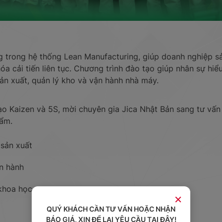
g trong hệ thống Lean Manufacturing, giúp doanh nghiệp sả
a cải tiến liên tục. Chương trình đào tạo giúp nhân sự hiểu
ản xuất, quản lý kho và vận hành nhà máy.
ạo Kaizen và 5S, mời chuyên gia Jica Nhật Bản sang tư vấn
hẩm.
 sản xuất
ận hành
khoa học
×
QUÝ KHÁCH CẦN TƯ VẤN HOẶC NHẬN
BÁO GIÁ, XIN ĐỂ LẠI YÊU CẦU TẠI ĐÂY!