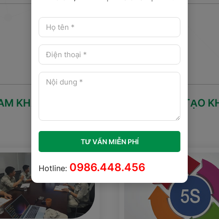
AM KHẢO CÁC CHƯƠNG TRÌNH ĐÀO TẠO K
TƯ VẤN MIỄN PHÍ
0986.448.456
Hotline: