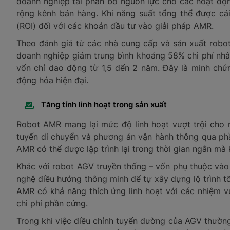
doanh nghiệp tái phân bổ nguồn lực cho các hoạt động
rộng kênh bán hàng. Khi năng suất tổng thể được cải 
(ROI) đối với các khoản đầu tư vào giải pháp AMR.
Theo đánh giá từ các nhà cung cấp và sản xuất robot
doanh nghiệp giảm trung bình khoảng 58% chi phí nhân
vốn chỉ dao động từ 1,5 đến 2 năm. Đây là minh chứng
động hóa hiện đại.
Tăng tính linh hoạt trong sản xuất
Robot AMR mang lại mức độ linh hoạt vượt trội cho 
tuyến di chuyển và phương án vận hành thông qua ph
AMR có thể được lập trình lại trong thời gian ngắn mà 
Khác với robot AGV truyền thống – vốn phụ thuộc vào
nghệ điều hướng thông minh để tự xây dựng lộ trình tố
AMR có khả năng thích ứng linh hoạt với các nhiệm v
chi phí phần cứng.
Trong khi việc điều chỉnh tuyến đường của AGV thường 