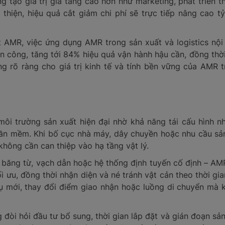
 tạo giá trị gia tăng cao hơn như marketing, phát triển t
thiện, hiệu quả cắt giảm chi phí sẽ trực tiếp nâng cao t
 AMR, việc ứng dụng AMR trong sản xuất và logistics nội
 công, tăng tới 84% hiệu quả vận hành hậu cần, đồng thời
 rõ ràng cho giá trị kinh tế và tính bền vững của AMR tr
môi trường sản xuất hiện đại nhờ khả năng tái cấu hình 
ần mềm. Khi bố cục nhà máy, dây chuyền hoặc nhu cầu sản
không cần can thiệp vào hạ tầng vật lý.
 băng từ, vạch dẫn hoặc hệ thống định tuyến cố định – A
i ưu, đồng thời nhận diện và né tránh vật cản theo thời gi
ụ mới, thay đổi điểm giao nhận hoặc luồng di chuyển mà 
đòi hỏi đầu tư bổ sung, thời gian lắp đặt và gián đoạn sả