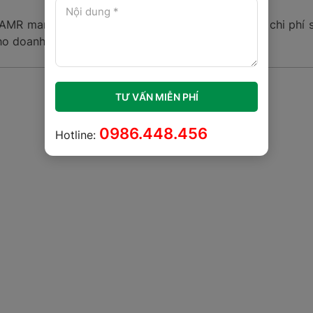
 AMR mang lại hiệu quả rõ rệt trong việc cắt giảm chi phí 
ho doanh nghiệp trên nhiều phương diện:
TƯ VẤN MIỄN PHÍ
0986.448.456
Hotline: