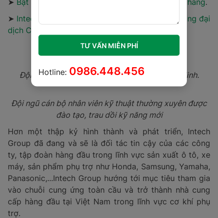
Nhân sự Intech Group được chia thành khối văn phòng
và khối sản xuất với 380 nhân sự chuyên nghiệp, giàu
tri thức luôn nỗ lực sáng tạo ra những sản phẩm mới
lạ, độc đáo, đáp ứng tối đa sự thay đổi nhu cầu từ
TƯ VẤN MIỄN PHÍ
phía khách hàng. Tất cả cán bộ nhân viên của Intech
Group đều được đào tạo bài bản, vận động và nâng
0986.448.456
cao kỹ năng thường xuyên.
Hotline:
Xem thêm:
➤
Bật mí 5 lý do Intech Group chinh phục khách hàng
.
➤
Intech Group biến thách thức thành cơ hội trong đại
dịch Covid-19.
Đội ngũ kỹ thuật Intech tại chi nhánh Hồ Chí Minh.
Đội ngũ cán bộ nhân viên kỹ thuật thường xuyên được
đào tạo, trau dồi kỹ năng mới