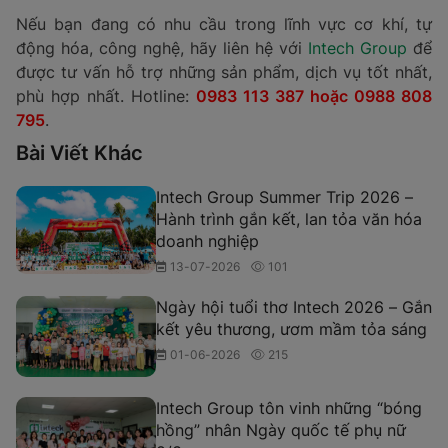
Hơn một thập kỷ hình thành và phát triển, Intech
Group đã đang và sẽ là đối tác tin cậy của các công
ty, tập đoàn hàng đầu trong lĩnh vực sản xuất ô tô, xe
máy, sản phẩm phụ trợ như Honda, Samsung, Yamaha,
Panasonic,...Intech Group hướng tới mục tiêu tham gia
vào chuỗi cung ứng toàn cầu và trở thành nhà cung
cấp hàng đầu tại Việt Nam trong lĩnh vực cơ khí phụ
trợ.
Nếu bạn đang có nhu cầu trong lĩnh vực cơ khí, tự
động hóa, công nghệ, hãy liên hệ với
Intech Group
để
được tư vấn hỗ trợ những sản phẩm, dịch vụ tốt nhất,
phù hợp nhất. Hotline:
0983 113 387 hoặc 0988 808
795
.
Bài Viết Khác
Intech Group Summer Trip 2026 –
Hành trình gắn kết, lan tỏa văn hóa