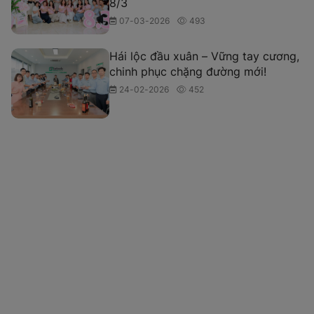
doanh nghiệp
13-07-2026
101
Ngày hội tuổi thơ Intech 2026 – Gắn
kết yêu thương, ươm mầm tỏa sáng
01-06-2026
215
Intech Group tôn vinh những “bóng
hồng” nhân Ngày quốc tế phụ nữ
8/3
07-03-2026
493
Hái lộc đầu xuân – Vững tay cương,
chinh phục chặng đường mới!
24-02-2026
452