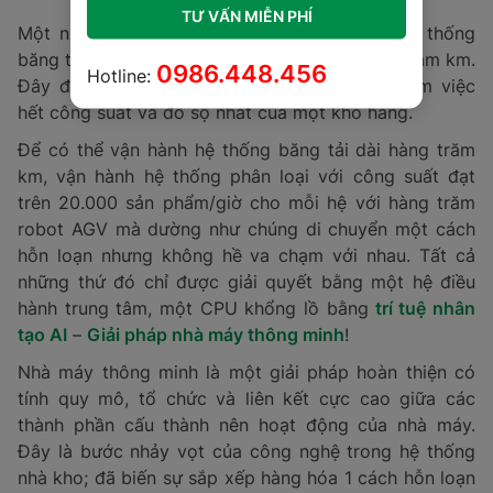
TƯ VẤN MIỄN PHÍ
Một nhà kho khai thác logistics có thể có hệ thống
băng tải dài từ một vài trăm mét đến một vài trăm km.
0986.448.456
Hotline:
Đây được coi là hệ thống “lao động chính” làm việc
hết công suất và đồ sộ nhất của một kho hàng.
Để có thể vận hành hệ thống băng tải dài hàng trăm
km, vận hành hệ thống phân loại với công suất đạt
trên 20.000 sản phẩm/giờ cho mỗi hệ với hàng trăm
robot AGV mà dường như chúng di chuyển một cách
hỗn loạn nhưng không hề va chạm với nhau. Tất cả
những thứ đó chỉ được giải quyết bằng một hệ điều
hành trung tâm, một CPU khổng lồ bằng
trí tuệ nhân
tạo AI
–
Giải pháp nhà máy thông minh
!
Nhà máy thông minh là một giải pháp hoàn thiện có
tính quy mô, tổ chức và liên kết cực cao giữa các
thành phần cấu thành nên hoạt động của nhà máy.
Đây là bước nhảy vọt của công nghệ trong hệ thống
nhà kho; đã biến sự sắp xếp hàng hóa 1 cách hỗn loạn