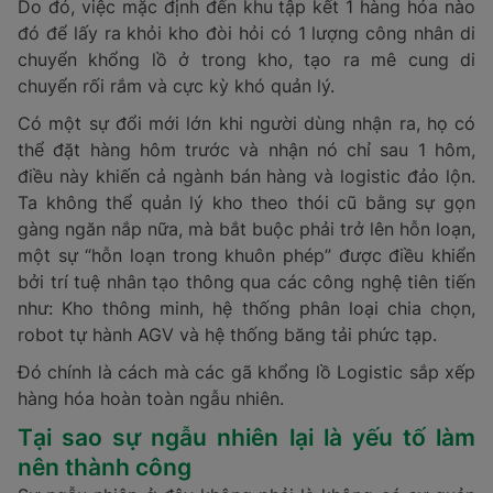
Do đó, việc mặc định đến khu tập kết 1 hàng hóa nào
đó để lấy ra khỏi kho đòi hỏi có 1 lượng công nhân di
chuyển khổng lồ ở trong kho, tạo ra mê cung di
chuyển rối rắm và cực kỳ khó quản lý.
Có một sự đổi mới lớn khi người dùng nhận ra, họ có
thể đặt hàng hôm trước và nhận nó chỉ sau 1 hôm,
điều này khiến cả ngành bán hàng và logistic đảo lộn.
Ta không thể quản lý kho theo thói cũ bằng sự gọn
gàng ngăn nắp nữa, mà bắt buộc phải trở lên hỗn loạn,
một sự “hỗn loạn trong khuôn phép” được điều khiển
bởi trí tuệ nhân tạo thông qua các công nghệ tiên tiến
như: Kho thông minh, hệ thống phân loại chia chọn,
robot tự hành AGV và hệ thống băng tải phức tạp.
Đó chính là cách mà các gã khổng lồ Logistic sắp xếp
hàng hóa hoàn toàn ngẫu nhiên.
Tại sao sự ngẫu nhiên lại là yếu tố làm
nên thành công