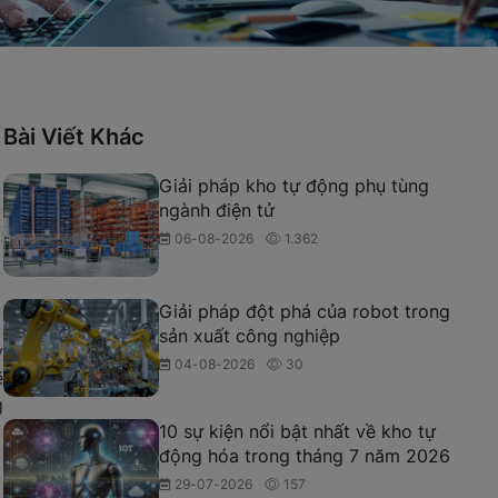
Bài Viết Khác
Giải pháp kho tự động phụ tùng
ngành điện tử
06-08-2026
1.362
Giải pháp đột phá của robot trong
sản xuất công nghiệp
y
04-08-2026
30
ẽ
g
10 sự kiện nổi bật nhất về kho tự
động hóa trong tháng 7 năm 2026
29-07-2026
157