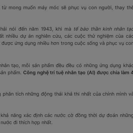
át từ mong muốn máy móc sẽ phục vụ con người, thay th
phải nói đến năm 1943, khi mà
tế bào thần kinh nhân tạ
rất nhiều dự án nghiên cứu, các cuộc thử nghiệm của cá
o đã được ứng dụng nhiều hơn trong cuộc sống và phục vụ co
uệ nhân tạo, mỗi sản phẩm đều đều có những ứng dụng khá
 sản phẩm.
Công nghệ trí tuệ nhân tạo (AI) được chia làm 
g phân tích những động thái khả thi nhất của chính mình v
i khả năng xác định các nước cờ đồng thời dự đoán nhữn
 nước đi thích hợp nhất.