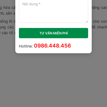
ng hóa các tác vụ phức tạp, giảm thiểu sai sót và nâng ca
ính, sản xuất và thương mại điện tử.
 khổng lồ được tạo ra mỗi ngày có thể gây khó khăn cho co
 dụng các thuật toán học máy (Machine Learning) để nhan
rợ các tổ chức đưa ra quyết định chính xác hơn.
TƯ VẤN MIỄN PHÍ
0986.448.456
Hotline: