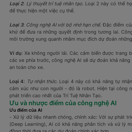
Loại 2
:
Lý thuyết trí tuệ nhân tạo
. Loại 2 này có thể h
để thực hiện một việc cụ thể.
Loại 3
:
Công nghệ AI với bộ nhớ hạn chế
. Đặc điểm củ
khứ để đưa ra những quyết định trong tương lai. Côn
môi trường xung quanh nhằm mục đích dự đoán những t
Ví dụ
: Xe không người lái. Các cảm biến được trang 
các xe phía trước, công nghệ AI sẽ dự đoán khả năng 
an toàn cho xe.
Loại 4
:
Tự nhận thức
. Loại 4 này có khả năng tự nhậ
cảm xúc như con người - đó là robot. Hiện tại công n
phát triển cao nhất của Trí Tuệ Nhân Tạo.
Ưu và nhược điểm của công nghệ AI
Ưu điểm của AI
- Xử lý dữ liệu nhanh chóng, chính xác: Với sự phát t
(Deep Learning), AI có khả năng phân tích và xử lý mộ
đồng thời đưa ra các dự đoán chính xác hơn.