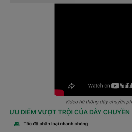
Video hệ thông dây chuyền ph
ƯU ĐIỂM VƯỢT TRỘI CỦA DÂY CHUYỀN P
Tốc độ phân loại nhanh chóng