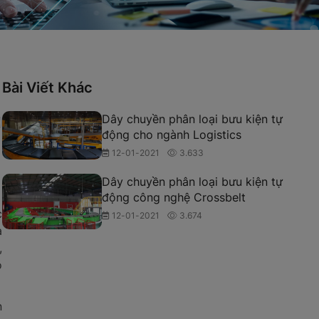
Bài Viết Khác
Dây chuyền phân loại bưu kiện tự
động cho ngành Logistics
12-01-2021
3.633
Dây chuyền phân loại bưu kiện tự
động công nghệ Crossbelt
c
12-01-2021
3.674
à
,
ó
n