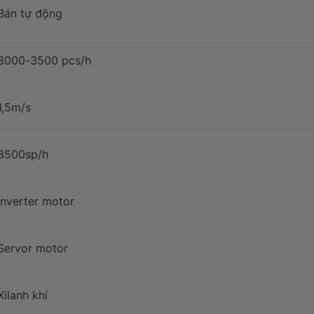
Bán tự động
3000-3500 pcs/h
1,5m/s
3500sp/h
Inverter motor
Servor motor
Xilanh khí