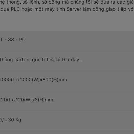
ệ thống, số lệnh, số cổng mà chúng tôi sẽ đưa ra các giả
qua PLC hoặc một máy tính Server làm cổng giao tiếp vớ
IT - SS - PU
Thùng carton, gói, totes, bì thư dày...
1.000(L)x1.000(W)x600(H)mm
120(L)x120(W)x3(H)mm
0,1~30 Kg