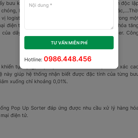
y bưu kiện lên cao và phân loại tự động một cách độc lậ
 chóng, hiệu quả theo kích thước, mã vạch, màu sắc,....Thờ
 vị logistics có thể xử lý một lượng lớn hàng hóa trong mộ
mại điện tử, nhu cầu vận chuyển và phân loại hàng hóa tăn
g của dây chuyền phân loại bưu kiện Pop Up Sorter. Côn
TƯ VẤN MIỄN PHÍ
0986.448.456
Hotline:
 khiển tự động, Pop Up Sorter đảm bảo độ chính xác ca
hệ này giúp hệ thống nhận biết được đặc tính của từng bư
 giảm xuống chỉ khoảng 0,01%.
 thống Pop Up Sorter đáp ứng được nhu cầu xử lý hàng hó
 mại điện tử.