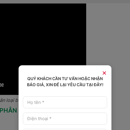
×
QUÝ KHÁCH CẦN TƯ VẤN HOẶC NHẬN
BÁO GIÁ, XIN ĐỂ LẠI YÊU CẦU TẠI ĐÂY!
ân loại bưu kiện công nghệ Pop-Up
HÂN LOẠI BƯU KIỆN (Pop Up Sorter)