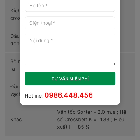
Kích thước xe
800W x 440L - bước
crossbelt
crossbelt 1200mm
Đầu cấp tự
12x2 = 24 cụm đầu cấp
động
Số máng đầu
95x2 + 2 cửa NG
ra
TƯ VẤN MIỄN PHÍ
Đầu đọc mã
hãng SICK - Đức
0986.448.456
vạch tự động
Hotline:
Vận tốc Sorter - 2.0 m/s ; Hệ
Khác
số Crossbelt K = 1.33 ; Hiệu
xuất H= 85 %