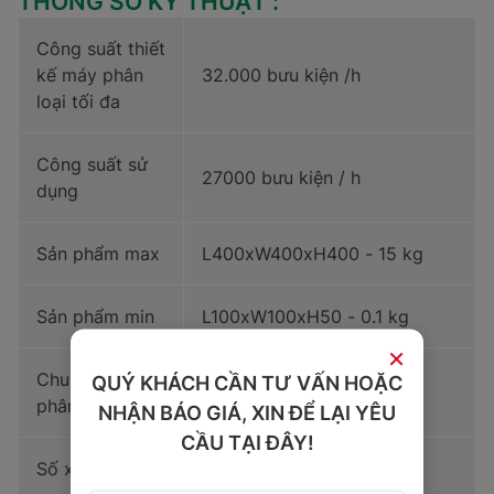
THÔNG SỐ KỸ THUẬT :
Công suất thiết
kế máy phân
32.000 bưu kiện /h
loại tối đa
Công suất sử
27000 bưu kiện / h
dụng
Sản phẩm max
L400xW400xH400 - 15 kg
Sản phẩm min
L100xW100xH50 - 0.1 kg
×
Chu vi cụm
QUÝ KHÁCH CẦN TƯ VẤN HOẶC
C - 145.2 m x 2 tầng
phân loại
NHẬN BÁO GIÁ, XIN ĐỂ LẠI YÊU
CẦU TẠI ĐÂY!
Số xe
242 xe crossbelt