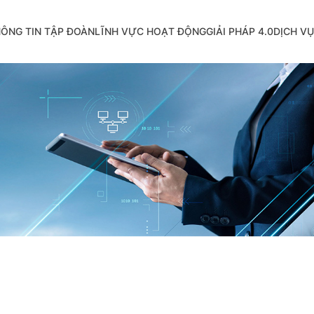
ÔNG TIN TẬP ĐOÀN
LĨNH VỰC HOẠT ĐỘNG
GIẢI PHÁP 4.0
DỊCH VỤ