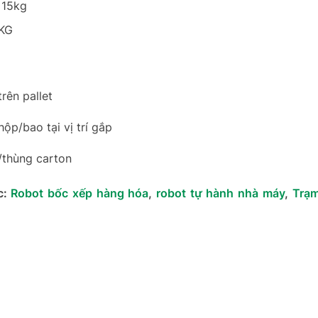
 15kg
5KG
rên pallet
ộp/bao tại vị trí gắp
/thùng carton
c:
Robot bốc xếp hàng hóa
,
robot tự hành nhà máy
,
Trạ