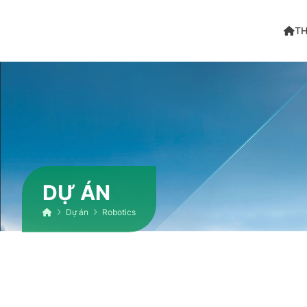
TH
DỰ ÁN
Dự án
Robotics