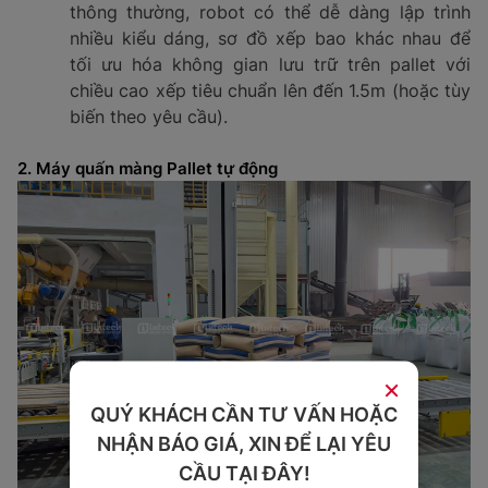
thông thường, robot có thể dễ dàng lập trình
nhiều kiểu dáng, sơ đồ xếp bao khác nhau để
tối ưu hóa không gian lưu trữ trên pallet với
chiều cao xếp tiêu chuẩn lên đến 1.5m (hoặc tùy
biến theo yêu cầu).
2. Máy quấn màng Pallet tự động
×
QUÝ KHÁCH CẦN TƯ VẤN HOẶC
NHẬN BÁO GIÁ, XIN ĐỂ LẠI YÊU
CẦU TẠI ĐÂY!