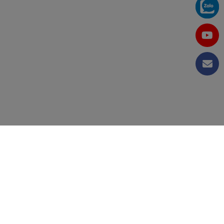
CÔNG TY CỔ PHẦN TẬP ĐOÀN KỸ THUẬT VÀ CÔNG
NGHIỆP VIỆT NAM
MST: 0105655405 do Sở Kế Hoạch Đầu Tư TP.Hà Nội cấp
ngày 18/11/2011.