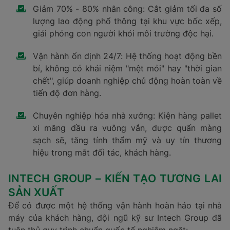
Giảm 70% - 80% nhân công: Cắt giảm tối đa số
lượng lao động phổ thông tại khu vực bốc xếp,
giải phóng con người khỏi môi trường độc hại.
Vận hành ổn định 24/7: Hệ thống hoạt động bền
bỉ, không có khái niệm "mệt mỏi" hay "thời gian
chết", giúp doanh nghiệp chủ động hoàn toàn về
tiến độ đơn hàng.
Chuyên nghiệp hóa nhà xưởng: Kiện hàng pallet
xi măng đầu ra vuông vắn, được quấn màng
sạch sẽ, tăng tính thẩm mỹ và uy tín thương
hiệu trong mắt đối tác, khách hàng.
INTECH GROUP – KIẾN TẠO TƯƠNG LAI
SẢN XUẤT
Để có được một hệ thống vận hành hoàn hảo tại nhà
máy của khách hàng, đội ngũ kỹ sư Intech Group đã
tuân thủ quy trình chuẩn quốc tế nghiêm ngặt: