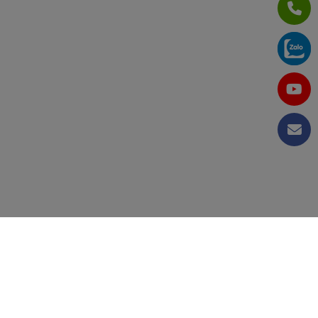
CÔNG TY CỔ PHẦN TẬP ĐOÀN KỸ THUẬT VÀ CÔNG
NGHIỆP VIỆT NAM