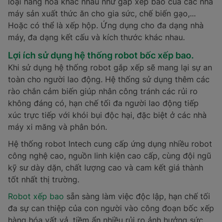
loại hàng hóa khác nhau như gấp xếp bao của các nhà
máy sản xuất thức ăn cho gia sức, chế biến gạo,...
Hoặc có thể là xếp hộp. Ứng dụng cho đa dạng nhà
máy, đa dạng kết cấu và kích thước khác nhau.
Lợi ích sử dụng hệ thống robot bốc xếp bao.
Khi sử dụng hệ thống robot gắp xếp sẽ mang lại sự an
toàn cho người lao động. Hệ thống sử dụng thêm các
rào chắn cảm biến giúp nhân công tránh các rủi ro
không đáng có, hạn chế tối đa người lao động tiếp
xúc trực tiếp với khói bụi độc hại, đặc biệt ở các nhà
máy xi măng và phân bón.
Hệ thống robot Intech cung cấp ứng dụng nhiều robot
công nghệ cao, nguồn linh kiện cao cấp, cùng đội ngũ
kỹ sư dày dặn, chất lượng cao và cam kết giá thành
tốt nhất thị trường.
Robot xếp bao
sẵn sàng làm việc độc lập, hạn chế tối
đa sự can thiệp của con người vào công đoạn bốc xếp
hàng hóa vất vả, tiềm ẩn nhiều rủi ro ảnh hưởng sức