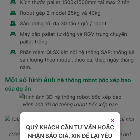
Kích thước pallet 1500x1500mm tải max 2 tấn
Robot gắp 2 model 25kg và 40kg
Sản lượng tối đa 30 tấn / giờ / robot
Máy cấp pallet tự động và RGV trung chuyển
pallet trống
Phần mềm QLSX kết nối hệ thống SAP: thống kê
sản lượng theo model, theo ca, theo ngày tháng
năm..
Một số hình ảnh
hệ thống robot bốc xếp bao
của dự án
Hình ảnh 3D hệ thống robot bốc xếp bao
×
QUÝ KHÁCH CẦN TƯ VẤN HOẶC
Cánh tay robot - hệ thống robot bốc xếp bao tại nhà
NHẬN BÁO GIÁ, XIN ĐỂ LẠI YÊU