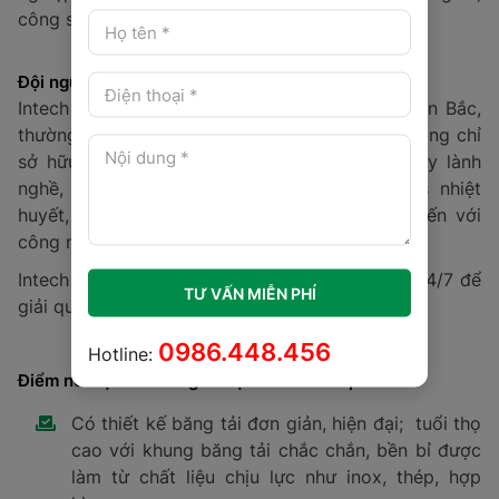
công sức.
Đội ngũ nhân viên giàu kinh nghiệm, tay nghề cao
Intech tuyển chọn đội ngũ kỹ sư giỏi nhất miền Bắc,
thường xuyên đào tạo, chia sẻ kinh nghiệm. Không chỉ
sở hữu đội ngũ nhân viên kỹ thuật và thợ máy lành
nghề, Intech còn có đội ngũ nhân viên sales nhiệt
huyết, đam mê cùng hệ thống sản xuất tiên tiến với
công nghệ hiện đại bậc nhất thế giới.
Intech luôn có đội ngũ chăm sóc khách hàng 24/7 để
TƯ VẤN MIỄN PHÍ
giải quyết, thắc mắc khi Doanh nghiệp cần.
0986.448.456
Hotline:
Điểm nổi bật của băng tải tại Intech Group
Có thiết kế băng tải đơn giản, hiện đại; tuổi thọ
cao với khung băng tải chắc chắn, bền bỉ được
làm từ chất liệu chịu lực như inox, thép, hợp