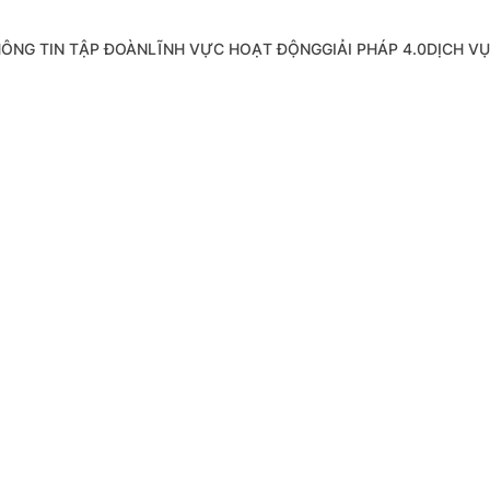
ÔNG TIN TẬP ĐOÀN
LĨNH VỰC HOẠT ĐỘNG
GIẢI PHÁP 4.0
DỊCH VỤ