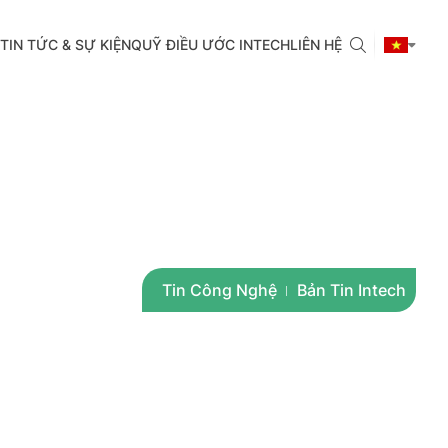
TIN TỨC & SỰ KIỆN
QUỸ ĐIỀU ƯỚC INTECH
LIÊN HỆ
Tin Công Nghệ
Bản Tin Intech