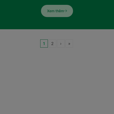
Xem thêm
1
2
›
»