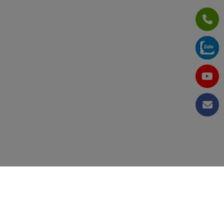
CÔNG TY CỔ PHẦN TẬP ĐOÀN KỸ THUẬT VÀ CÔNG