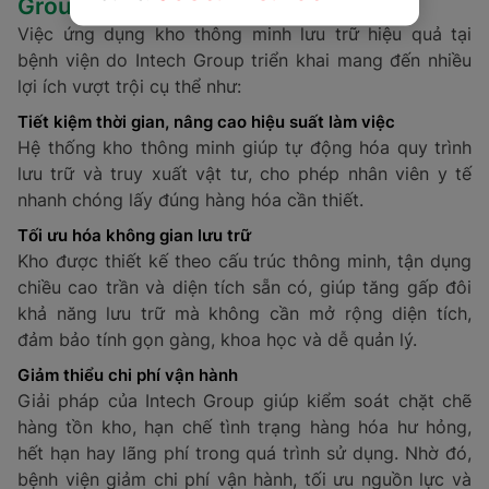
Group?
Việc ứng dụng kho thông minh lưu trữ hiệu quả tại
bệnh viện do Intech Group triển khai mang đến nhiều
lợi ích vượt trội cụ thể như:
Tiết kiệm thời gian, nâng cao hiệu suất làm việc
Hệ thống kho thông minh giúp tự động hóa quy trình
lưu trữ và truy xuất vật tư, cho phép nhân viên y tế
nhanh chóng lấy đúng hàng hóa cần thiết.
Tối ưu hóa không gian lưu trữ
Kho được thiết kế theo cấu trúc thông minh, tận dụng
chiều cao trần và diện tích sẵn có, giúp tăng gấp đôi
khả năng lưu trữ mà không cần mở rộng diện tích,
đảm bảo tính gọn gàng, khoa học và dễ quản lý.
Giảm thiểu chi phí vận hành
Giải pháp của Intech Group giúp kiểm soát chặt chẽ
hàng tồn kho, hạn chế tình trạng hàng hóa hư hỏng,
hết hạn hay lãng phí trong quá trình sử dụng. Nhờ đó,
bệnh viện giảm chi phí vận hành, tối ưu nguồn lực và