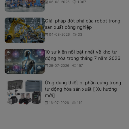
06-08-2026
1.367
Giải pháp đột phá của robot trong
sản xuất công nghiệp
04-08-2026
33
10 sự kiện nổi bật nhất về kho tự
động hóa trong tháng 7 năm 2026
29-07-2026
157
Ứng dụng thiết bị phần cứng trong
tự động hóa sản xuất [ Xu hướng
mới]
16-07-2026
119