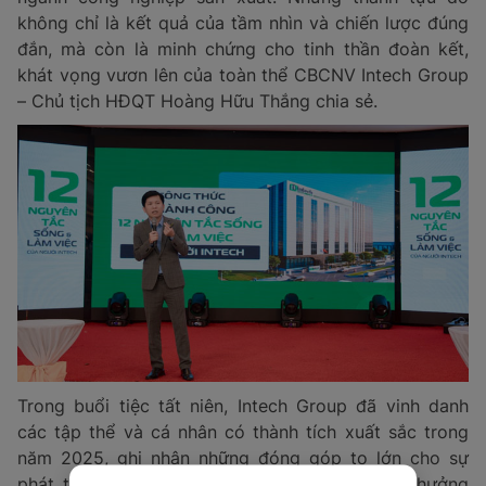
không chỉ là kết quả của tầm nhìn và chiến lược đúng
đắn, mà còn là minh chứng cho tinh thần đoàn kết,
khát vọng vươn lên của toàn thể CBCNV Intech Group
– Chủ tịch HĐQT Hoàng Hữu Thắng chia sẻ.
Trong buổi tiệc tất niên, Intech Group đã vinh danh
các tập thể và cá nhân có thành tích xuất sắc trong
năm 2025, ghi nhận những đóng góp to lớn cho sự
phát triển chung của Tập đoàn. Những phần thưởng