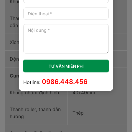
Khung nhôm định hình
40x40mm
Thanh nhôm định hình
dẫn xích
Xich nhựa roller
Động cơ
0.75Kw, Sensor,…
TƯ VẤN MIỄN PHÍ
Cụm hạ Pallet (Unload)
0986.448.456
Hotline:
Khung nhôm định hình
40x40mm
Thanh roller, thanh dẫn
Thép
hướng