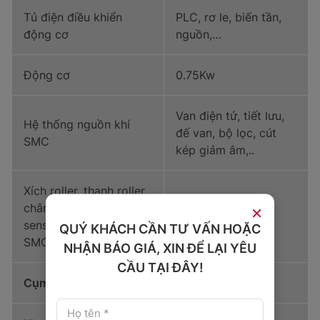
Tủ điện điều khiển
PLC, rơ le, biến tần,
động cơ
nguồn,…
Động cơ
0.75Kw
Van điện tử, tiết lưu,
Hệ thống nguồn khí
đế van, bộ lọc, cút
SMC
kép giảm âm,..
Xích roller, thanh roller,
×
chân tăng chỉnh,
sensor, xy lanh Stopper
QUÝ KHÁCH CẦN TƯ VẤN HOẶC
SMC
NHẬN BÁO GIÁ, XIN ĐỂ LẠI YÊU
CẦU TẠI ĐÂY!
Cụm hồi Pallet tự động