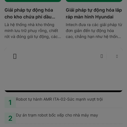
Giải pháp tự động hóa
Giải pháp tự động hóa lắp
cho kho chứa phi dầu
ráp màn hình Hyundai
nhờn
Là hệ thống nhà kho thông
Intech đưa ra các giải pháp từ
minh lưu trữ phuy rỗng, chiết
đơn giản đến tự động hóa
rót và đóng gói tự động, các
cao, chẳng hạn như hệ thống
phuy được phân loại tự động
lưu trữ và hồi pallet tự động
theo màu sắc ở đầu cấp nhờ
(ASRS)
sensor/vision check màu
Robot tự hành AMR ITA-02-Sức mạnh vượt trội
1
Dự án trạm robot bốc xếp cho nhà máy may
2