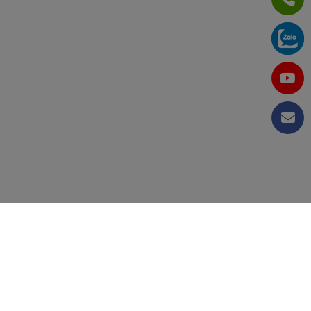
Dây chuyền đóng gói &
DỰ ÁN
Robot AGV kéo hàng cho
máy dò kim loại chất bán
nhà máy sản xuất bao bì
dẫn