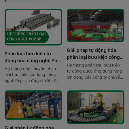
Giải pháp tự động hóa
Phân loại bưu kiện tự
phân loại bưu kiện công
động hóa công nghệ Pop
nghệ Crossbelt
Hệ thống phân loại bưu kiện
Up Sorter
Hệ thông dây chuyền phân
tự động được ứng dụng rông
loại bưu kiện sử dụng công
lớn trong các công ty chuyển
nghệ Pop-Up được thiết kế
phát nhanh (CEP), các công
theo các tiêu chuẩn riêng,
ty thương mại điện tử và các
nhà máy sản xuất công
nghiệp hiện đại.
Giải pháp tự động hóa