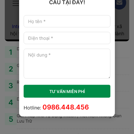
loại hàng hóa. Hãy liên hệ
CẦU TẠI ĐÂY!
ngay tới Hotline: 02466 806
795 của Intech Group để
được tư vấn Miễn Phí về giải
pháp phân loại hàng hóa tự
động nhé!
Dây chuyền lắp ráp tủ điện trung thế
1
Giải pháp nhà máy thông minh của Intech Group
2
Robot bốc xếp cho ngành cám
3
TƯ VẤN MIỄN PHÍ
Dây chuyền lắp ráp máy lọc nước
4
0986.448.456
Hotline:
Giải Pháp Kho Tự Động Intech | Tiết Kiệm Không Gian
5
Lưu Trữ