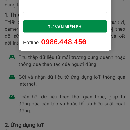
dụng IoT và giao diện người dùng.
1. Thiết bị thông minh
Thiết bị thông minh là những sản phẩm vật lý như tivi,
TƯ VẤN MIỄN PHÍ
camera an ninh, cảm biến nhiệt độ hay thiết bị theo
dõi sức khỏe có tích hợp khả năng điện toán và kết
0986.448.456
Hotline:
nối Internet. Những thiết bị này có thể:
Thu thập dữ liệu từ môi trường xung quanh hoặc
thông qua thao tác của người dùng.
Gửi và nhận dữ liệu từ ứng dụng IoT thông qua
Internet.
Phản hồi dữ liệu theo thời gian thực, giúp tự
động hóa các tác vụ hoặc tối ưu hiệu suất hoạt
động.
2. Ứng dụng IoT