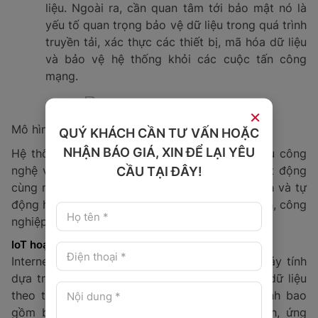
liệu. Ngoài ra, cần quan tâm tới bảo mật nó là
yếu tố quan trọng bảo vệ dữ liệu trong quá trình
truyền tải, xác thực các thiết bị, mã hóa dữ liệu
và bảo vệ hệ thống khỏi các cuộc tấn công
mạng.
×
Mô hình một hệ thống iot
QUÝ KHÁCH CẦN TƯ VẤN HOẶC
NHẬN BÁO GIÁ, XIN ĐỂ LẠI YÊU
​Hệ thống IoT là một tổ hợp phức tạp của nhiều công
nghệ và thành phần khác nhau, tất cả đều hoạt động
CẦU TẠI ĐÂY!
cùng nhau để cung cấp các dịch vụ thông minh và tự
động hóa cho nhiều lĩnh vực như nhà thông minh, công
nghiệp, y tế, giao thông và nhiều lĩnh vực khác.
IoT hoạt động như thế nào?
Internet of Things (IoT) hoạt động như một máy tính
dựa trên việc thu thập, phân tích và trao đổi dữ liệu
theo thời gian thực. Một hệ thống IoT điển hình bao
gồm ba thành phần chính: thiết bị thông minh, ứng