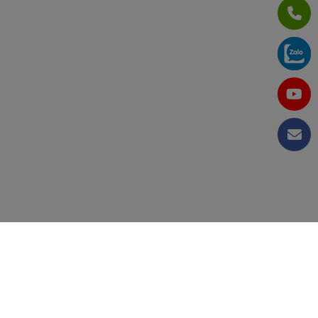
CÔNG TY CỔ PHẦN TẬP ĐOÀN KỸ THUẬT VÀ CÔNG
NGHIỆP VIỆT NAM