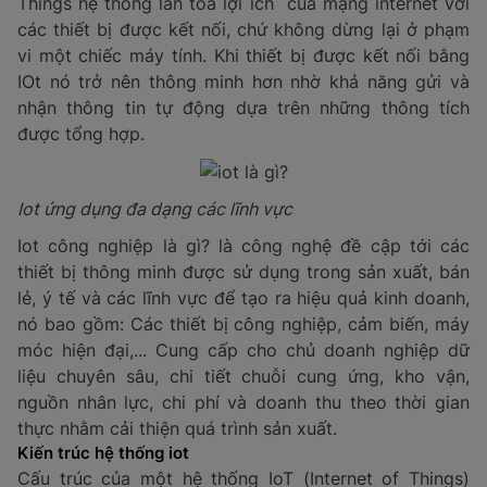
Things hệ thống lan tỏa lợi ích của mạng internet với
các thiết bị được kết nối, chứ không dừng lại ở phạm
vi một chiếc máy tính. Khi thiết bị được kết nối bằng
IOt nó trở nên thông minh hơn nhờ khả năng gửi và
nhận thông tin tự động dựa trên những thông tích
được tổng hợp.
Iot ứng dụng đa dạng các lĩnh vực
Iot công nghiệp là gì? là công nghệ đề cập tới các
thiết bị thông minh được sử dụng trong sản xuất, bán
lẻ, ý tế và các lĩnh vực để tạo ra hiệu quả kinh doanh,
nó bao gồm: Các thiết bị công nghiệp, cảm biến, máy
móc hiện đại,... Cung cấp cho chủ doanh nghiệp dữ
liệu chuyên sâu, chi tiết chuỗi cung ứng, kho vận,
nguồn nhân lực, chi phí và doanh thu theo thời gian
thực nhằm cải thiện quá trình sản xuất.
Kiến trúc hệ thống iot
Cấu trúc của một hệ thống IoT (Internet of Things)