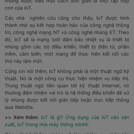
nhúng được hiểu một cách đơn giản là một tập hợp
con của IoT.
Các nhà nghiên cứu cũng cho thấy, IoT được hình
thành nhờ sự kết hợp hoàn hảo của công nghệ thông
tin, công nghệ mạng NT và công nghệ nhúng ET. Theo
đó, IoT sẽ là mạng lưới đảm bảo nhiệt vụ là thiết bị
nhúng gồm các bộ điều khiển, thiết bị điện tử, phần
mềm, cảm biến, một mạng để thực hiện kết nối các
thứ này làm một.
Cũng xin nói thêm, IoT không phải là một thuật ngữ kỹ
thuật. Nó là một công cụ thực hiện nhiệm vụ tiếp thị.
Trong thuật ngữ liên quan tới kỹ thuật Internet, nó
thường đảm nhiệm vai trò là hệ thống điều khiển để xử
lý nhúng được kết nối gián tiếp hoặc trực tiếp thông
qua Website.
>> Xem thêm:
IoT là gì? Ứng dụng của IoT vào sản
xuất
,
IoT trong nhà máy thông minhh