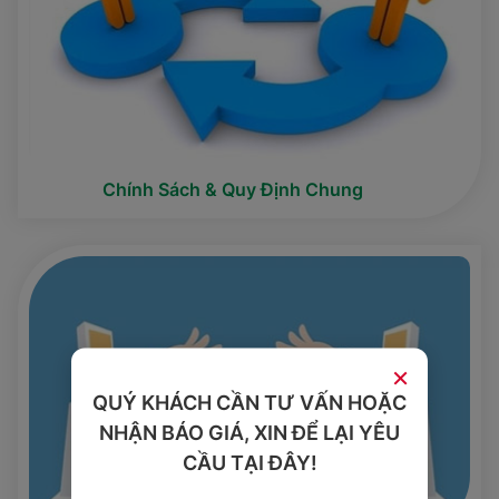
Chính Sách & Quy Định Chung
×
QUÝ KHÁCH CẦN TƯ VẤN HOẶC
NHẬN BÁO GIÁ, XIN ĐỂ LẠI YÊU
CẦU TẠI ĐÂY!