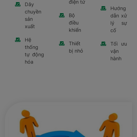
điện tử
Dây
Hướng
chuyền
Bộ
dẫn xử
sản
điều
lý sự
xuất
khiển
cố
Hệ
Thiết
Tối ưu
thống
bị nhỏ
vận
tự động
hành
hóa