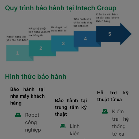
Quy trình bảo hành tại Intech Group
Hình thức bảo hành
Bảo hành tại
Hỗ trợ kỹ
nhà máy khách
thuật từ xa
Bảo hành tại
hàng
trung tâm kỹ
Kiểm
thuật
Robot
tra hệ
công
Linh
thống
nghiệp
kiện
từ xa