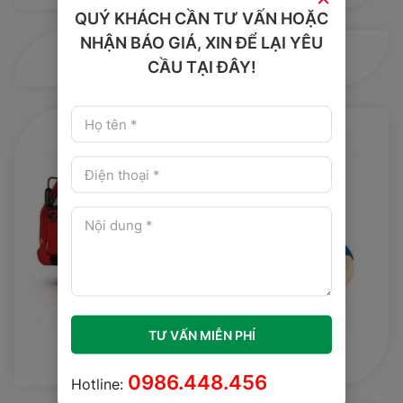
QUÝ KHÁCH CẦN TƯ VẤN HOẶC
NHẬN BÁO GIÁ, XIN ĐỂ LẠI YÊU
Chính Sách Mua Hàng
CẦU TẠI ĐÂY!
TƯ VẤN MIỄN PHÍ
Chính Sách Vận Chuyển
0986.448.456
Hotline: