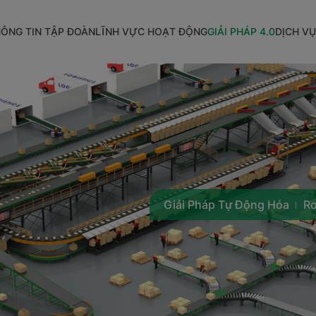
ÔNG TIN TẬP ĐOÀN
LĨNH VỰC HOẠT ĐỘNG
GIẢI PHÁP 4.0
DỊCH VỤ
Giải Pháp Tự Động Hóa
Ro