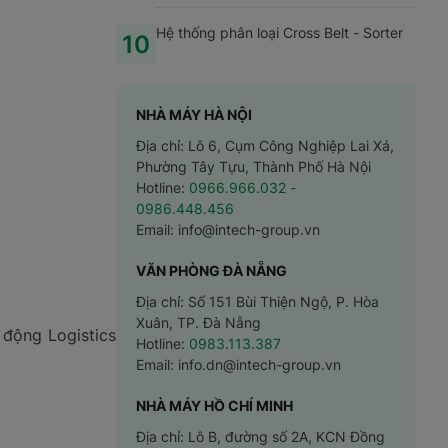
Hệ thống phân loại Cross Belt - Sorter
10
NHÀ MÁY HÀ NỘI
Địa chỉ: Lô 6, Cụm Công Nghiệp Lai Xá,
Phường Tây Tựu, Thành Phố Hà Nội
Hotline:
0966.966.032
-
0986.448.456
Email:
info@intech-group.vn
VĂN PHÒNG ĐÀ NẴNG
Địa chỉ: Số 151 Bùi Thiện Ngộ, P. Hòa
Xuân, TP. Đà Nẵng
 động Logistics
Hotline:
0983.113.387
Email:
info.dn@intech-group.vn
NHÀ MÁY HỒ CHÍ MINH
Địa chỉ: Lô B, đường số 2A, KCN Đồng