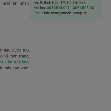
An, P. Bình Hòa, TP. Hồ Chí Minh
 lệ lỗi khi phân
Hotline:
0981.518.001
- 0967.505.001
Email:
info.hcm@intech-group.vn
.
ữ liệu được lưu
g về tình trạng
u kiện tự động
hà máy sản xuất