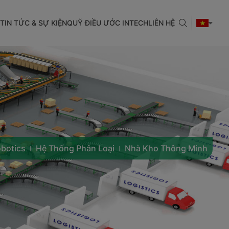
TIN TỨC & SỰ KIỆN
QUỸ ĐIỀU ƯỚC INTECH
LIÊN HỆ
botics
Hệ Thống Phân Loại
Nhà Kho Thông Minh