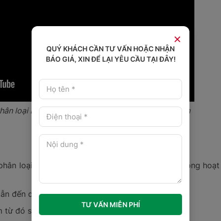
×
QUÝ KHÁCH CẦN TƯ VẤN HOẶC NHẬN
BÁO GIÁ, XIN ĐỂ LẠI YÊU CẦU TẠI ĐÂY!
hân loại bưu kiện tự động | Crossbetl Sorter System
ân loại tăng lên từ đó sẽ giảm chi phí rất lớn trong hoạt
dẫn đến dịch vụ của bạn có ưu thế và khác biệt;
TƯ VẤN MIỄN PHÍ
 từ đó sẽ nâng cao được dịch vụ;