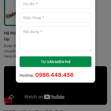
Hệ thống phân loại Pop -
Up
Được thiết kế cho việc di
chuyển và phân loại các kiện
hàng lớn và nặng tới 35kg với
khả năng hoạt động độc lập,
TƯ VẤN MIỄN PHÍ
ổn định, tiết kiệm điện, chi phí
duy trì và bảo dưỡng thấp;
0986.448.456
Hotline: