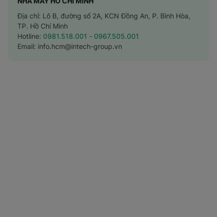
NHÀ MÁY HỒ CHÍ MINH
Địa chỉ: Lô B, đường số 2A, KCN Đồng An, P. Bình Hòa,
TP. Hồ Chí Minh
Hotline:
0981.518.001
- 0967.505.001
Email:
info.hcm@intech-group.vn