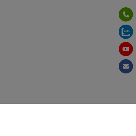
CÔNG TY CỔ PHẦN TẬP ĐOÀN KỸ THUẬT VÀ CÔNG