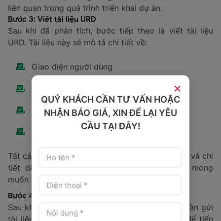
liên quan trong quá trình triển khai dự án.
Bước 3: Viết tài liệu URD
Sau khi đã phân tích, bước tiếp theo là viết tài liệu
URD. Tài liệu này sẽ mô tả chi tiết về:
Giao diện người dùng
×
Chức năng hệ thống
QUÝ KHÁCH CẦN TƯ VẤN HOẶC
Hiệu suất hoạt động
NHẬN BÁO GIÁ, XIN ĐỂ LẠI YÊU
CẦU TẠI ĐÂY!
Quy trình vận hành
Tất cả các yêu cầu này cần được mô tả rõ ràng và chi
tiết để đảm bảo người phát triển hiểu đúng mong
muốn của người dùng.
Bước 4: Thống nhất nội dung URD
Sau khi hoàn thiện bản nháp của tài liệu URD, cần gửi
tài liệu cho người dùng và các bên liên quan để tiến