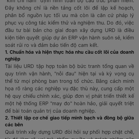
"kim chỉ nam" định hình toàn bộ cấu trúc phần mềm.
Đây không chỉ là nền tảng cốt lõi để lập kế hoạch,
phân bổ nguồn lực tối ưu mà còn là căn cứ pháp lý
phục vụ công tác kiểm thử và nghiệm thu. Do đó, việc
đầu tư bài bản cho giai đoạn xây dựng URD là điều
kiện tiên quyết giúp dự án ERP vận hành suôn sẻ, kiểm
soát rủi ro và đảm bảo tiến độ cam kết.
1. Chuẩn hóa và hiện thực hóa nhu cầu cốt lõi của doanh
nghiệp
Tài liệu URD tập hợp toàn bộ bức tranh tổng quan về
quy trình vận hành, "nỗi đau" hiện tại và kỳ vọng cụ
thể từ mọi phòng ban trong tổ chức. Bằng cách minh
họa rõ ràng các nghiệp vụ đặc thù này, cung cấp một
hệ quy chiếu chính xác, giúp đơn vị phát triển thiết kế
một hệ thống ERP "may đo" hoàn hảo, giải quyết triệt
để bài toán quản trị của doanh nghiệp.
2. Thiết lập cơ chế giao tiếp minh bạch và đồng bộ giữa
các bên
Quá trình xây dựng URD đòi hỏi sự phối hợp chặt chẽ,