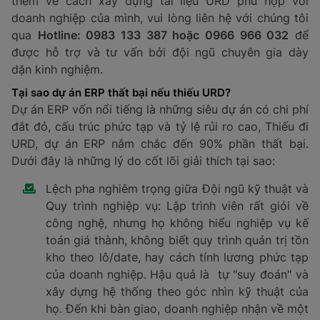
thêm về cách xây dựng tài liệu URD phù hợp với
doanh nghiệp của mình, vui lòng liên hệ với chúng tôi
qua
Hotline: 0983 133 387 hoặc 0966 966 032
để
được hỗ trợ và tư vấn bởi đội ngũ chuyên gia dày
dặn kinh nghiệm.
Tại sao dự án ERP thất bại nếu thiếu URD?
Dự án ERP vốn nổi tiếng là những siêu dự án có chi phí
đắt đỏ, cấu trúc phức tạp và tỷ lệ rủi ro cao, Thiếu đi
URD, dự án ERP nắm chắc đến 90% phần thất bại.
Dưới đây là những lý do cốt lõi giải thích tại sao:
Lệch pha nghiêm trọng giữa Đội ngũ kỹ thuật và
Quy trình nghiệp vụ: Lập trình viên rất giỏi về
công nghệ, nhưng họ không hiểu nghiệp vụ kế
toán giá thành, không biết quy trình quản trị tồn
kho theo lô/date, hay cách tính lương phức tạp
của doanh nghiệp. Hậu quả là tự "suy đoán" và
xây dựng hệ thống theo góc nhìn kỹ thuật của
họ. Đến khi bàn giao, doanh nghiệp nhận về một