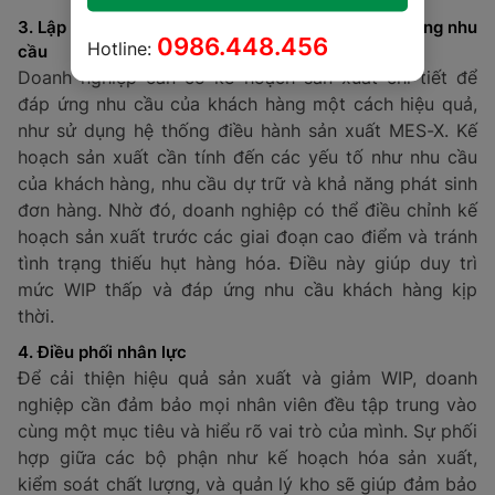
3. Lập kế hoạch sản xuất khoa học sẵn sàng đáp ứng nhu
0986.448.456
Hotline:
cầu
Doanh nghiệp cần có kế hoạch sản xuất chi tiết để
đáp ứng nhu cầu của khách hàng một cách hiệu quả,
như sử dụng hệ thống điều hành sản xuất MES-X. Kế
hoạch sản xuất cần tính đến các yếu tố như nhu cầu
của khách hàng, nhu cầu dự trữ và khả năng phát sinh
đơn hàng. Nhờ đó, doanh nghiệp có thể điều chỉnh kế
hoạch sản xuất trước các giai đoạn cao điểm và tránh
tình trạng thiếu hụt hàng hóa. Điều này giúp duy trì
mức WIP thấp và đáp ứng nhu cầu khách hàng kịp
thời.
4. Điều phối nhân lực
Để cải thiện hiệu quả sản xuất và giảm WIP, doanh
nghiệp cần đảm bảo mọi nhân viên đều tập trung vào
cùng một mục tiêu và hiểu rõ vai trò của mình. Sự phối
hợp giữa các bộ phận như kế hoạch hóa sản xuất,
kiểm soát chất lượng, và quản lý kho sẽ giúp đảm bảo